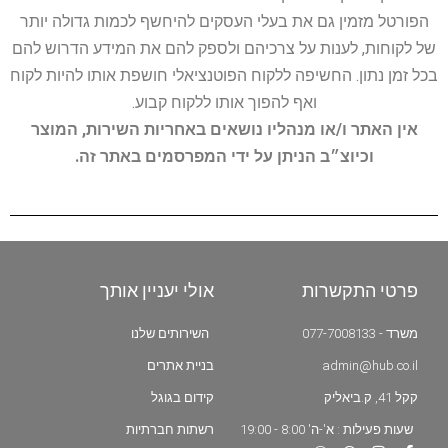
הפורטל מזמין גם את בעלי העסקים להיחשף לכמות גדולה יותר
של לקוחות, לענות על צרכיהם ולספק להם את המידע הדרוש להם
בכל זמן נתון. החשיפה ללקוח הפוטנציאלי חושפת אותו להיות לקוח
ואף להפוך אותו ללקוח קבוע.
אין האתר ו/או מנהליו נושאים באחריות השירות, המוצר
וכיוצ״ב הניתן על ידי המפרסמים באתר זה.
פרטי התקשרות
אולי יעניין אותך
משרד - 077-7008133
השירותים שלנו
admin@hub.co.il
בניית אתרים
קקל 41, ק.ביאליק
קידום בגוגל
שעות פעילות : א'-ה' 8:00 - 19:00
רשתות חברתיות