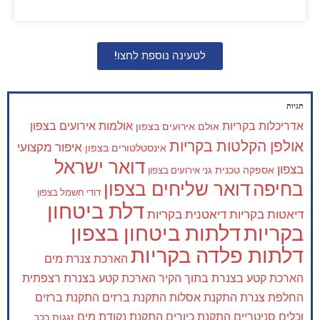
לטעינה נוספת לחצו!
תגיות
אדריכלות בקריות
אולמות אירועים בצפון
אולם אירועים בצפון
אולפן הקלטות בקריות
איפור מקצועי
אינסטלטורים בצפון
דואר ישראל
בצפון
אספקה טכנית
גני אירועים בצפון
בחיפה
דואר שליחים בצפון
דודי חשמל בצפון
דלת ביטחון
דיאטות בקריות
דיאטנית בקריות
בקריות
דלתות ביטחון בצפון
דלתות פלדה בקריות
הארכת צנרת מים
הארכת קטע בצנרת בתוך הקיר
הארכת קטע בצנרת רצפתית
החלפת צנרת
התקנת אסלות
התקנת ברזים
התקנת ברזים
וכלים סניטריים
התקנת כיורים
התקנת נקודת מים
זגגות רכב