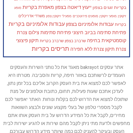
ייעוץ דיאטה בצפון
מאפרת בקריות
בקריות
זגגים בצפון
מופע
משרדי אדריכלים
זיקוקין
מופעי זיקוקין
מופעים פירוטכניים
מפעילי זיקוקין צפון
עבודות אלומיניום בקריות
עבודות אלומיניום בצפון
בקריות
פתיחת סתימה בביוב חיצוני
פתיחת סתימות
צילום צנרת
קוסמטיקאית בחיפה
תיקון פיצוצי
שרברב בצפון
שרברב בקריות
תריסים בקריות
צנרת
תיקון צנרת ללא חפירה
אתר עסקים bakrayot מאגד את כל נותני השירות והעסקים
העומדים לרשותכם באזור חיפה, קריות והסביבה. מטרתו היא
לאפשר לכם למצוא את בית העסק הקרוב אליכם בכל זמן נתון,
לעדכן אתכם שעות פעילות, תחום, כתובת וטלפונים על מנת
שתוכלו למצוא את הדרוש לכם בקלות ונוחות. האתר יאפשר לכם
לקבל מספרי טלפון של בעלי מקצוע שונים ולבצע השוואות
מחירים, לקבל את כל המידע הדרוש על בית העסק אותו אתם
מחפשים ולדעת מתי ניתן לקבל מהם שירות או להגיע ישירות לבית
העסק ובעיקר להעניק לכם כמה שיותר מידע הדרוש עבורכם.