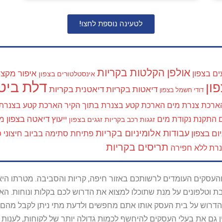
לטעינה נוספת לחצו!
אולפן הקלטות בקריות
איפור מקצוע
ים בצפון
אינסטלטורים בצפון
דלת ביטח
ון
דיאטות בקריות
דיאטנית בקריות
דודי חשמל בצפון
ארכת צנרת מים
הארכת קטע בצנרת בתוך הקיר
הארכת קטע בצנרת
ייעוץ דיאטה בצפון
מא
התקנת נקודת מים
זגגות רכב בקריות
זגגים בצפון
עבודות אלומיניום בקריות
ום בצפון
פתיחת סתימה בביוב חיצוני
פ
תריסים בקריות
נרת ללא חפירה
ל נותני השירות והעסקים העומדים לרשותכם באזור חיפה, קריות והסביבה. מ
ובת וטלפונים על מנת שתוכלו למצוא את הדרוש לכם בקלות ונוחות. 
הדרוש על בית העסק אותו אתם מחפשים ולדעת מתי ניתן לקבל מהם ש
 גם את בעלי העסקים להיחשף לכמות גדולה יותר של לקוחות, לענו