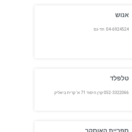
אנוש
04-6924524 חד-נס
טלפלד
052-3322066 קרן היסוד 71 א' קרית ביאליק
ספריית האוסקר