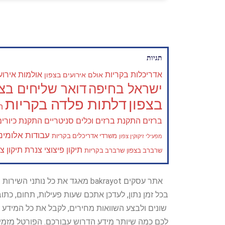
תגיות
אדריכלות בקריות
אולמות אירוע
אולם אירועים בצפון
ישראל בחיפה
דואר שליחים בצפ
בצפון
דלתות פלדה בקריות
ה
ברזים
התקנת ברזים וכלים סניטריים
התקנת כיורים
עבודות אלומיני
משרדי אדריכלים בקריות
מפעילי זיקוקין צפון
תיקון פיצוצי צנרת
תיקון צ
שרברב בצפון
שרברב בקריות
אתר עסקים bakrayot מאגד את כ
בכל זמן נתון, לעדכן אתכם שעות פעילות, תחום, כת
שונים ולבצע השוואות מחירים, לקבל את כל המידע 
לכם כמה שיותר מידע הדרוש עבורכם. הפורטל מזמין