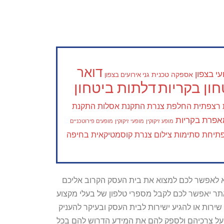
דואר
י בצפון
אספקה טכנית
גני אירועים בצפון
ון בקריות
דלתות ביטחון
 רצפתית
החלפת צנרת
התקנת אסלות
התקנת
פרת בקריות
מופע זיקוקין
מופעי זיקוקין
מופעים פירוטכניים
תיחת סתימות
צילום צנרת
קוסמטיקאית בחיפה
טרתו היא לאפשר לכם למצוא את בית העסק הקרוב אליכם
האתר יאפשר לכם לקבל מספרי טלפון של בעלי מקצוע
ירות או להגיע ישירות לבית העסק ובעיקר להעניק
ת על צרכיהם ולספק להם את המידע הדרוש להם בכל