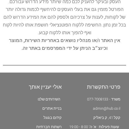
העסק ובעיקר להעניק לכם כמה שיותר מידע הדרוש עבורכם.
הפורטל מזמין גם את בעלי העסקים להיחשף לכמות גדולה יותר
של לקוחות, לענות על צרכיהם ולספק להם את המידע הדרוש להם
בכל זמן נתון. החשיפה ללקוח הפוטנציאלי חושפת אותו להיות לקוח
ואף להפוך אותו ללקוח קבוע.
אין האתר ו/או מנהליו נושאים באחריות השירות, המוצר
וכיוצ״ב הניתן על ידי המפרסמים באתר זה.
פרטי התקשרות
אולי יעניין אותך
משרד - 077-7008133
השירותים שלנו
admin@hub.co.il
בניית אתרים
קקל 41, ק.ביאליק
קידום בגוגל
שעות פעילות : א'-ה' 8:00 - 19:00
רשתות חברתיות