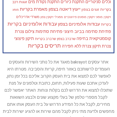
וכלים סניטריים
התקנת כיורים
התקנת נקודת מים
זגגות רכב
ייעוץ דיאטה בצפון
מאפרת בקריות
בקריות
זגגים בצפון
מופע
משרדי אדריכלים
זיקוקין
מופעי זיקוקין
מופעים פירוטכניים
מפעילי זיקוקין צפון
עבודות אלומיניום בקריות
עבודות אלומיניום בצפון
בקריות
פתיחת סתימה בביוב חיצוני
פתיחת סתימות
צילום צנרת
קוסמטיקאית בחיפה
תיקון פיצוצי
שרברב בצפון
שרברב בקריות
תריסים בקריות
צנרת
תיקון צנרת ללא חפירה
אתר עסקים bakrayot מאגד את כל נותני השירות והעסקים
העומדים לרשותכם באזור חיפה, קריות והסביבה. מטרתו היא
לאפשר לכם למצוא את בית העסק הקרוב אליכם בכל זמן נתון,
לעדכן אתכם שעות פעילות, תחום, כתובת וטלפונים על מנת
שתוכלו למצוא את הדרוש לכם בקלות ונוחות. האתר יאפשר לכם
לקבל מספרי טלפון של בעלי מקצוע שונים ולבצע השוואות
מחירים, לקבל את כל המידע הדרוש על בית העסק אותו אתם
מחפשים ולדעת מתי ניתן לקבל מהם שירות או להגיע ישירות לבית