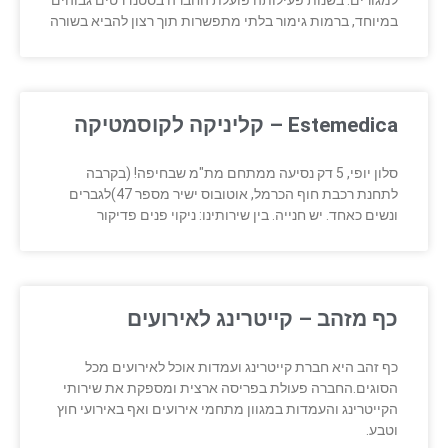
למגורים. בשנות פעילותה פועלת החברה בסטנדרטים גבוהים
במיוחד, ברמות גימור בלתי מתפשרות תוך רצון להביא בשורה
Estemedica – קליניקה לקוסמטיקה
סלון יופי, 5 דק נסיעה ממתחם מת"מ שבחיפה! (בקרבה
לתחנת רכבת חוף הכרמל, אוטובוס ישיר מספר 47)לגברים
ונשים כאחד. יש חנייה. בין שירותינו: ניקוי פנים פדיקור
כף מזהב – קייטרינג לאירועים
כף זהב היא חברת קייטרינג ועמדות אוכל לאירועים מכל
הסוגים.החברה פעולת בפריסה ארצית ומספקת את שירותי
הקייטרינג והעמדות במגוון מתחמי אירועים ואף באירועי חוץ
וטבע.