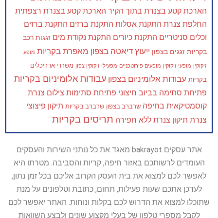
הארכת קטע בצנרת בתוך הקיר
הארכת קטע בצנרת רצפתית
החלפת צנרת
התקנת אסלות
התקנת ברזים
התקנת ברזים
וכלים סניטריים
התקנת כיורים
התקנת נקודת מים
זגגות רכב
ייעוץ דיאטה בצפון
מאפרת בקריות
בקריות
זגגים בצפון
מופע
משרדי אדריכלים
זיקוקין
מופעי זיקוקין
מופעים פירוטכניים
מפעילי זיקוקין צפון
עבודות אלומיניום בקריות
עבודות אלומיניום בצפון
בקריות
פתיחת סתימה בביוב חיצוני
פתיחת סתימות
צילום צנרת
קוסמטיקאית בחיפה
תיקון פיצוצי
שרברב בצפון
שרברב בקריות
תריסים בקריות
צנרת
תיקון צנרת ללא חפירה
אתר עסקים bakrayot מאגד את כל נותני השירות והעסקים
העומדים לרשותכם באזור חיפה, קריות והסביבה. מטרתו היא
לאפשר לכם למצוא את בית העסק הקרוב אליכם בכל זמן נתון,
לעדכן אתכם שעות פעילות, תחום, כתובת וטלפונים על מנת
שתוכלו למצוא את הדרוש לכם בקלות ונוחות. האתר יאפשר לכם
לקבל מספרי טלפון של בעלי מקצוע שונים ולבצע השוואות