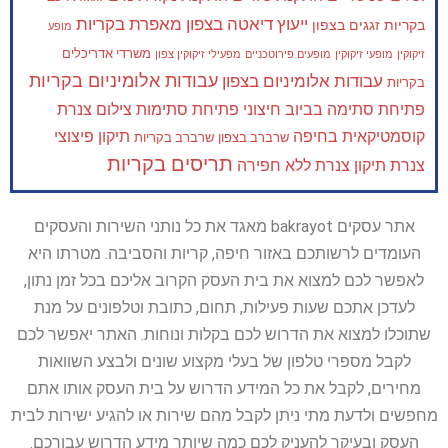
ייעוץ דיאטה בצפון
מאפרת בקריות
בקריות
זגגים בצפון
מופע
משרדי אדריכלים
זיקוקין
מופעי זיקוקין
מופעים פירוטכניים
מפעילי זיקוקין צפון
עבודות אלומיניום בקריות
עבודות אלומיניום בצפון
בקריות
פתיחת סתימה בביוב חיצוני
פתיחת סתימות
צילום צנרת
קוסמטיקאית בחיפה
תיקון פיצוצי
שרברב בצפון
שרברב בקריות
תריסים בקריות
צנרת
תיקון צנרת ללא חפירה
אתר עסקים bakrayot מאגד את כל נותני השירות והעסקים
העומדים לרשותכם באזור חיפה, קריות והסביבה. מטרתו היא
לאפשר לכם למצוא את בית העסק הקרוב אליכם בכל זמן נתון,
לעדכן אתכם שעות פעילות, תחום, כתובת וטלפונים על מנת
שתוכלו למצוא את הדרוש לכם בקלות ונוחות. האתר יאפשר לכם
לקבל מספרי טלפון של בעלי מקצוע שונים ולבצע השוואות
מחירים, לקבל את כל המידע הדרוש על בית העסק אותו אתם
מחפשים ולדעת מתי ניתן לקבל מהם שירות או להגיע ישירות לבית
העסק ובעיקר להעניק לכם כמה שיותר מידע הדרוש עבורכם.