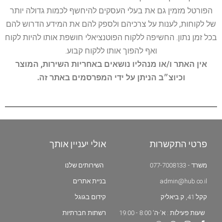
הפורטל מזמין גם את בעלי העסקים להיחשף לכמות גדולה יותר
של לקוחות, לענות על צרכיהם ולספק להם את המידע הדרוש להם
בכל זמן נתון. החשיפה ללקוח הפוטנציאלי חושפת אותו להיות לקוח
ואף להפוך אותו ללקוח קבוע.
אין האתר ו/או מנהליו נושאים באחריות השירות, המוצר
וכיוצ״ב הניתן על ידי המפרסמים באתר זה.
פרטי התקשרות
אולי יעניין אותך
משרד - 077-7008133
השירותים שלנו
admin@hub.co.il
בניית אתרים
קקל 41, ק.ביאליק
קידום בגוגל
שעות פעילות : א'-ה' 8:00 - 19:00
רשתות חברתיות