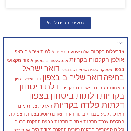
לטעינה נוספת לחצו!
תגיות
אדריכלות בקריות
אולמות אירועים בצפון
אולם אירועים בצפון
אולפן הקלטות בקריות
איפור מקצועי
אינסטלטורים בצפון
דואר ישראל
בצפון
אספקה טכנית
גני אירועים בצפון
בחיפה
דואר שליחים בצפון
דודי חשמל בצפון
דלת ביטחון
דיאטות בקריות
דיאטנית בקריות
בקריות
דלתות ביטחון בצפון
דלתות פלדה בקריות
הארכת צנרת מים
הארכת קטע בצנרת בתוך הקיר
הארכת קטע בצנרת רצפתית
החלפת צנרת
התקנת אסלות
התקנת ברזים
התקנת ברזים
וכלים סניטריים
התקנת כיורים
התקנת נקודת מים
זגגות רכב