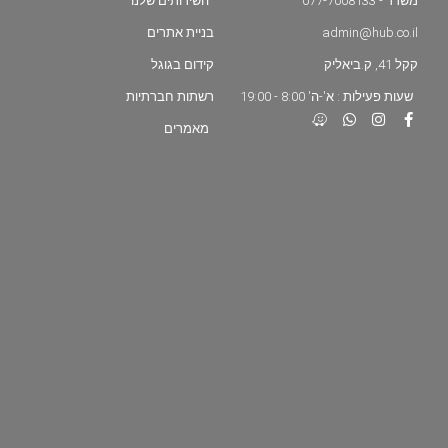
משרד - 077-7008133
השירותים שלנו
admin@hub.co.il
בניית אתרים
קקל 41, ק.ביאליק
קידום בגוגל
שעות פעילות : א'-ה' 8:00 - 19:00
רשתות חברתיות
מאמרים