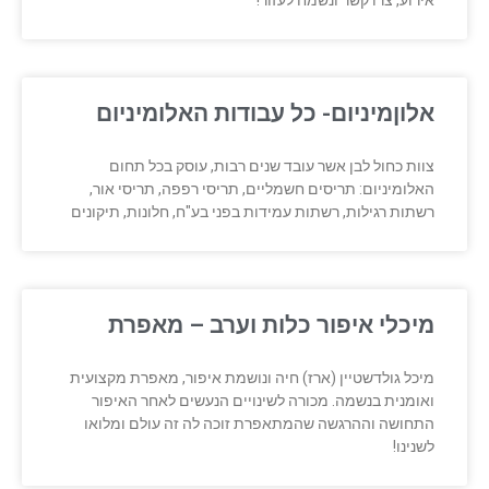
אירוע, צרו קשר ונשמח לעזור!
אלוןמיניום- כל עבודות האלומיניום
צוות כחול לבן אשר עובד שנים רבות, עוסק בכל תחום
האלומיניום: תריסים חשמליים, תריסי רפפה, תריסי אור,
רשתות רגילות, רשתות עמידות בפני בע"ח, חלונות, תיקונים
מיכלי איפור כלות וערב – מאפרת
מיכל גולדשטיין (ארז) חיה ונושמת איפור, מאפרת מקצועית
ואומנית בנשמה. מכורה לשינויים הנעשים לאחר האיפור
התחושה וההרגשה שהמתאפרת זוכה לה זה עולם ומלואו
לשנינו!