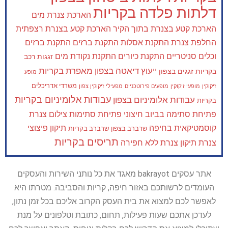
דלתות פלדה בקריות
הארכת צנרת מים
הארכת קטע בצנרת בתוך הקיר
הארכת קטע בצנרת רצפתית
החלפת צנרת
התקנת אסלות
התקנת ברזים
התקנת ברזים
וכלים סניטריים
התקנת כיורים
התקנת נקודת מים
זגגות רכב
ייעוץ דיאטה בצפון
מאפרת בקריות
בקריות
זגגים בצפון
מופע
משרדי אדריכלים
זיקוקין
מופעי זיקוקין
מופעים פירוטכניים
מפעילי זיקוקין צפון
עבודות אלומיניום בקריות
עבודות אלומיניום בצפון
בקריות
פתיחת סתימה בביוב חיצוני
פתיחת סתימות
צילום צנרת
קוסמטיקאית בחיפה
תיקון פיצוצי
שרברב בצפון
שרברב בקריות
תריסים בקריות
צנרת
תיקון צנרת ללא חפירה
אתר עסקים bakrayot מאגד את כל נותני השירות והעסקים
העומדים לרשותכם באזור חיפה, קריות והסביבה. מטרתו היא
לאפשר לכם למצוא את בית העסק הקרוב אליכם בכל זמן נתון,
לעדכן אתכם שעות פעילות, תחום, כתובת וטלפונים על מנת