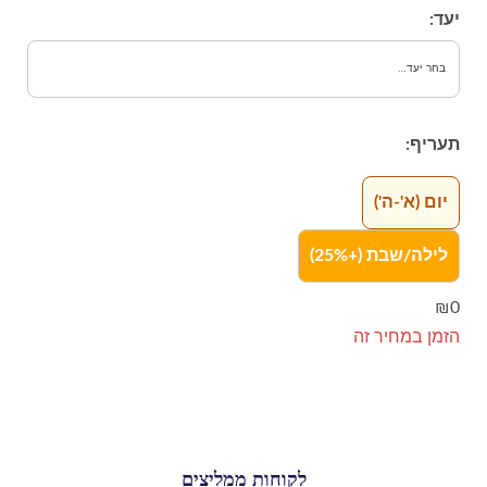
יעד:
תעריף:
יום (א'-ה')
לילה/שבת (+25%)
₪0
הזמן במחיר זה
לקוחות ממליצים