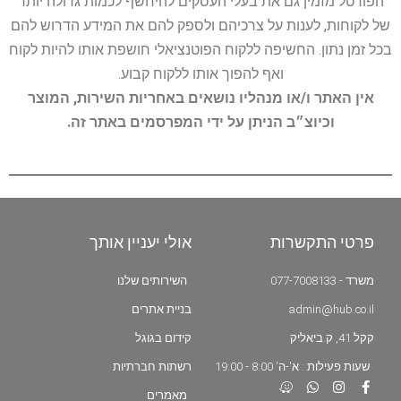
הפורטל מזמין גם את בעלי העסקים להיחשף לכמות גדולה יותר
של לקוחות, לענות על צרכיהם ולספק להם את המידע הדרוש להם
בכל זמן נתון. החשיפה ללקוח הפוטנציאלי חושפת אותו להיות לקוח
ואף להפוך אותו ללקוח קבוע.
אין האתר ו/או מנהליו נושאים באחריות השירות, המוצר
וכיוצ״ב הניתן על ידי המפרסמים באתר זה.
פרטי התקשרות
אולי יעניין אותך
משרד - 077-7008133
השירותים שלנו
admin@hub.co.il
בניית אתרים
קקל 41, ק.ביאליק
קידום בגוגל
שעות פעילות : א'-ה' 8:00 - 19:00
רשתות חברתיות
מאמרים