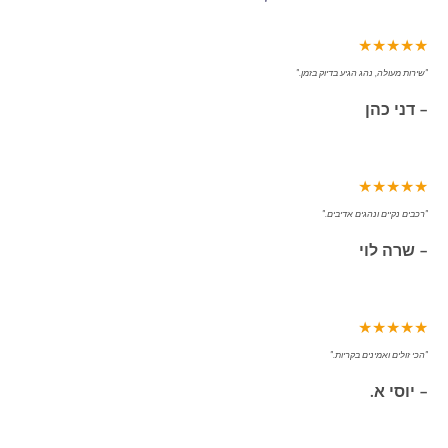
★★★★★
"שירות מעולה, נהג הגיע בדיוק בזמן."
– דני כהן
★★★★★
"רכבים נקיים ונהגים אדיבים."
– שרה לוי
★★★★★
"הכי זולים ואמינים בקריות."
– יוסי א.