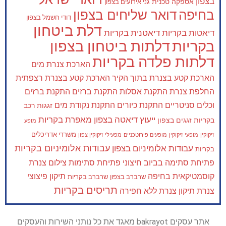
דואר ישראל
בצפון
אספקה טכנית
גני אירועים בצפון
בחיפה
דואר שליחים בצפון
דודי חשמל בצפון
דלת ביטחון
דיאטות בקריות
דיאטנית בקריות
בקריות
דלתות ביטחון בצפון
דלתות פלדה בקריות
הארכת צנרת מים
הארכת קטע בצנרת בתוך הקיר
הארכת קטע בצנרת רצפתית
החלפת צנרת
התקנת אסלות
התקנת ברזים
התקנת ברזים
וכלים סניטריים
התקנת כיורים
התקנת נקודת מים
זגגות רכב
ייעוץ דיאטה בצפון
מאפרת בקריות
בקריות
זגגים בצפון
מופע
משרדי אדריכלים
זיקוקין
מופעי זיקוקין
מופעים פירוטכניים
מפעילי זיקוקין צפון
עבודות אלומיניום בקריות
עבודות אלומיניום בצפון
בקריות
פתיחת סתימה בביוב חיצוני
פתיחת סתימות
צילום צנרת
קוסמטיקאית בחיפה
תיקון פיצוצי
שרברב בצפון
שרברב בקריות
תריסים בקריות
צנרת
תיקון צנרת ללא חפירה
אתר עסקים bakrayot מאגד את כל נותני השירות והעסקים