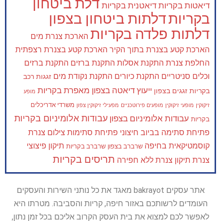
דלת ביטחון
דיאטות בקריות
דיאטנית בקריות
בקריות
דלתות ביטחון בצפון
דלתות פלדה בקריות
הארכת צנרת מים
הארכת קטע בצנרת בתוך הקיר
הארכת קטע בצנרת רצפתית
החלפת צנרת
התקנת אסלות
התקנת ברזים
התקנת ברזים
וכלים סניטריים
התקנת כיורים
התקנת נקודת מים
זגגות רכב
ייעוץ דיאטה בצפון
מאפרת בקריות
בקריות
זגגים בצפון
מופע
משרדי אדריכלים
זיקוקין
מופעי זיקוקין
מופעים פירוטכניים
מפעילי זיקוקין צפון
עבודות אלומיניום בקריות
עבודות אלומיניום בצפון
בקריות
פתיחת סתימה בביוב חיצוני
פתיחת סתימות
צילום צנרת
קוסמטיקאית בחיפה
תיקון פיצוצי
שרברב בצפון
שרברב בקריות
תריסים בקריות
צנרת
תיקון צנרת ללא חפירה
אתר עסקים bakrayot מאגד את כל נותני השירות והעסקים
העומדים לרשותכם באזור חיפה, קריות והסביבה. מטרתו היא
לאפשר לכם למצוא את בית העסק הקרוב אליכם בכל זמן נתון,