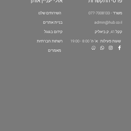
פרטי התקשרות
אולי יעניין אותך
משרד - 077-7008133
השירותים שלנו
admin@hub.co.il
בניית אתרים
קקל 41, ק.ביאליק
קידום בגוגל
שעות פעילות : א'-ה' 8:00 - 19:00
רשתות חברתיות
מאמרים