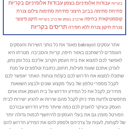
עבודות אלומיניום בקריות
עבודות אלומיניום בצפון
בקריות
פתיחת סתימה בביוב חיצוני
פתיחת סתימות
צילום צנרת
קוסמטיקאית בחיפה
תיקון פיצוצי
שרברב בצפון
שרברב בקריות
תריסים בקריות
צנרת
תיקון צנרת ללא חפירה
אתר עסקים bakrayot מאגד את כל נותני השירות והעסקים
העומדים לרשותכם באזור חיפה, קריות והסביבה. מטרתו היא
לאפשר לכם למצוא את בית העסק הקרוב אליכם בכל זמן נתון,
לעדכן אתכם שעות פעילות, תחום, כתובת וטלפונים על מנת
שתוכלו למצוא את הדרוש לכם בקלות ונוחות. האתר יאפשר לכם
לקבל מספרי טלפון של בעלי מקצוע שונים ולבצע השוואות
מחירים, לקבל את כל המידע הדרוש על בית העסק אותו אתם
מחפשים ולדעת מתי ניתן לקבל מהם שירות או להגיע ישירות לבית
העסק ובעיקר להעניק לכם כמה שיותר מידע הדרוש עבורכם.
הפורטל מזמין גם את בעלי העסקים להיחשף לכמות גדולה יותר
של לקוחות, לענות על צרכיהם ולספק להם את המידע הדרוש להם