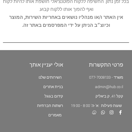
בכל זמן נתון. החשיפה ללקוח הפוטנציאלי חושפת אותו להיות לקוח
ואף להפוך אותו ללקוח קבוע.
אין האתר ו/או מנהליו נושאים באחריות השירות, המוצר
וכיוצ״ב הניתן על ידי המפרסמים באתר זה.
פרטי התקשרות
אולי יעניין אותך
משרד - 077-7008133
השירותים שלנו
admin@hub.co.il
בניית אתרים
קקל 41, ק.ביאליק
קידום בגוגל
שעות פעילות : א'-ה' 8:00 - 19:00
רשתות חברתיות
מאמרים