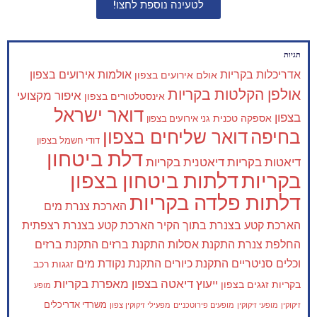
לטעינה נוספת לחצו!
תגיות
אדריכלות בקריות
אולמות אירועים בצפון
אולם אירועים בצפון
אולפן הקלטות בקריות
איפור מקצועי
אינסטלטורים בצפון
דואר ישראל
בצפון
אספקה טכנית
גני אירועים בצפון
בחיפה
דואר שליחים בצפון
דודי חשמל בצפון
דלת ביטחון
דיאטות בקריות
דיאטנית בקריות
בקריות
דלתות ביטחון בצפון
דלתות פלדה בקריות
הארכת צנרת מים
הארכת קטע בצנרת בתוך הקיר
הארכת קטע בצנרת רצפתית
החלפת צנרת
התקנת אסלות
התקנת ברזים
התקנת ברזים
וכלים סניטריים
התקנת כיורים
התקנת נקודת מים
זגגות רכב
ייעוץ דיאטה בצפון
מאפרת בקריות
בקריות
זגגים בצפון
מופע
משרדי אדריכלים
זיקוקין
מופעי זיקוקין
מופעים פירוטכניים
מפעילי זיקוקין צפון