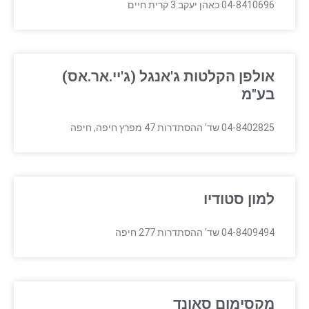
04-8410696 כאהן יעקב 3 קרית חיים
אולפן הקלטות ג'אנגל (ג'יי.אר.אס)
בע"מ
04-8402825 שד' ההסתדרות 47 מפרץ חיפה, חיפה
למון סטודיו
04-8409494 שד' ההסתדרות 277 חיפה
מקסימום סאונד