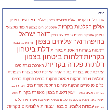
תגיות
אדריכלות בקריות
אולמות אירועים בצפון
אולם אירועים בצפון
אולפן הקלטות בקריות
איפור מקצועי
אינסטלטורים בצפון
דואר ישראל
בצפון
אספקה טכנית
גני אירועים בצפון
בחיפה
דואר שליחים בצפון
דודי חשמל בצפון
דלת ביטחון
דיאטות בקריות
דיאטנית בקריות
בקריות
דלתות ביטחון בצפון
דלתות פלדה בקריות
הארכת צנרת מים
הארכת קטע בצנרת בתוך הקיר
הארכת קטע בצנרת רצפתית
החלפת צנרת
התקנת אסלות
התקנת ברזים
התקנת ברזים
וכלים סניטריים
התקנת כיורים
התקנת נקודת מים
זגגות רכב
ייעוץ דיאטה בצפון
מאפרת בקריות
בקריות
זגגים בצפון
מופע
משרדי אדריכלים
זיקוקין
מופעי זיקוקין
מופעים פירוטכניים
מפעילי זיקוקין צפון
עבודות אלומיניום בקריות
עבודות אלומיניום בצפון
בקריות