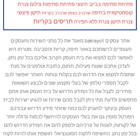
פתיחת סתימה בביוב חיצוני
פתיחת סתימות
צילום צנרת
קוסמטיקאית בחיפה
תיקון פיצוצי
שרברב בצפון
שרברב בקריות
תריסים בקריות
צנרת
תיקון צנרת ללא חפירה
אתר עסקים bakrayot מאגד את כל נותני השירות והעסקים
העומדים לרשותכם באזור חיפה, קריות והסביבה. מטרתו היא
לאפשר לכם למצוא את בית העסק הקרוב אליכם בכל זמן נתון,
לעדכן אתכם שעות פעילות, תחום, כתובת וטלפונים על מנת
שתוכלו למצוא את הדרוש לכם בקלות ונוחות. האתר יאפשר לכם
לקבל מספרי טלפון של בעלי מקצוע שונים ולבצע השוואות
מחירים, לקבל את כל המידע הדרוש על בית העסק אותו אתם
מחפשים ולדעת מתי ניתן לקבל מהם שירות או להגיע ישירות לבית
העסק ובעיקר להעניק לכם כמה שיותר מידע הדרוש עבורכם.
הפורטל מזמין גם את בעלי העסקים להיחשף לכמות גדולה יותר
של לקוחות, לענות על צרכיהם ולספק להם את המידע הדרוש להם
בכל זמן נתון. החשיפה ללקוח הפוטנציאלי חושפת אותו להיות לקוח