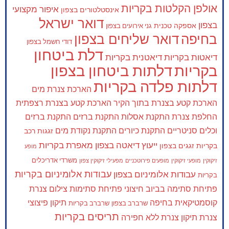
אולפן הקלטות בקריות
איפור מקצועי
אינסטלטורים בצפון
דואר ישראל
בצפון
אספקה טכנית
גני אירועים בצפון
בחיפה
דואר שליחים בצפון
דודי חשמל בצפון
דלת ביטחון
דיאטות בקריות
דיאטנית בקריות
בקריות
דלתות ביטחון בצפון
דלתות פלדה בקריות
הארכת צנרת מים
הארכת קטע בצנרת בתוך הקיר
הארכת קטע בצנרת רצפתית
החלפת צנרת
התקנת אסלות
התקנת ברזים
התקנת ברזים
וכלים סניטריים
התקנת כיורים
התקנת נקודת מים
זגגות רכב
ייעוץ דיאטה בצפון
מאפרת בקריות
בקריות
זגגים בצפון
מופע
משרדי אדריכלים
זיקוקין
מופעי זיקוקין
מופעים פירוטכניים
מפעילי זיקוקין צפון
עבודות אלומיניום בקריות
עבודות אלומיניום בצפון
בקריות
פתיחת סתימה בביוב חיצוני
פתיחת סתימות
צילום צנרת
קוסמטיקאית בחיפה
תיקון פיצוצי
שרברב בצפון
שרברב בקריות
תריסים בקריות
צנרת
תיקון צנרת ללא חפירה