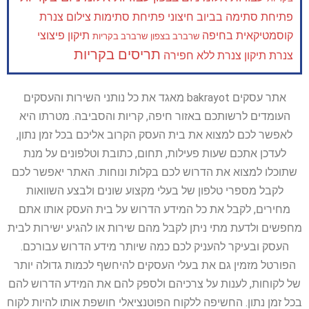
פתיחת סתימה בביוב חיצוני
פתיחת סתימות
צילום צנרת
קוסמטיקאית בחיפה
תיקון פיצוצי
שרברב בצפון
שרברב בקריות
תריסים בקריות
צנרת
תיקון צנרת ללא חפירה
אתר עסקים bakrayot מאגד את כל נותני השירות והעסקים
העומדים לרשותכם באזור חיפה, קריות והסביבה. מטרתו היא
לאפשר לכם למצוא את בית העסק הקרוב אליכם בכל זמן נתון,
לעדכן אתכם שעות פעילות, תחום, כתובת וטלפונים על מנת
שתוכלו למצוא את הדרוש לכם בקלות ונוחות. האתר יאפשר לכם
לקבל מספרי טלפון של בעלי מקצוע שונים ולבצע השוואות
מחירים, לקבל את כל המידע הדרוש על בית העסק אותו אתם
מחפשים ולדעת מתי ניתן לקבל מהם שירות או להגיע ישירות לבית
העסק ובעיקר להעניק לכם כמה שיותר מידע הדרוש עבורכם.
הפורטל מזמין גם את בעלי העסקים להיחשף לכמות גדולה יותר
של לקוחות, לענות על צרכיהם ולספק להם את המידע הדרוש להם
בכל זמן נתון. החשיפה ללקוח הפוטנציאלי חושפת אותו להיות לקוח