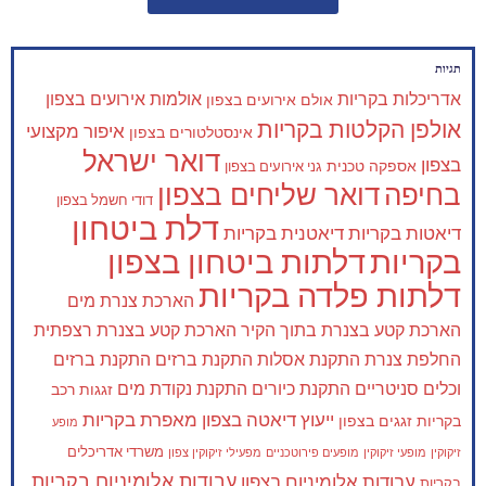
תגיות
אדריכלות בקריות
אולמות אירועים בצפון
אולם אירועים בצפון
אולפן הקלטות בקריות
איפור מקצועי
אינסטלטורים בצפון
דואר ישראל
בצפון
אספקה טכנית
גני אירועים בצפון
בחיפה
דואר שליחים בצפון
דודי חשמל בצפון
דלת ביטחון
דיאטות בקריות
דיאטנית בקריות
בקריות
דלתות ביטחון בצפון
דלתות פלדה בקריות
הארכת צנרת מים
הארכת קטע בצנרת בתוך הקיר
הארכת קטע בצנרת רצפתית
החלפת צנרת
התקנת אסלות
התקנת ברזים
התקנת ברזים
וכלים סניטריים
התקנת כיורים
התקנת נקודת מים
זגגות רכב
ייעוץ דיאטה בצפון
מאפרת בקריות
בקריות
זגגים בצפון
מופע
משרדי אדריכלים
זיקוקין
מופעי זיקוקין
מופעים פירוטכניים
מפעילי זיקוקין צפון
עבודות אלומיניום בקריות
עבודות אלומיניום בצפון
בקריות