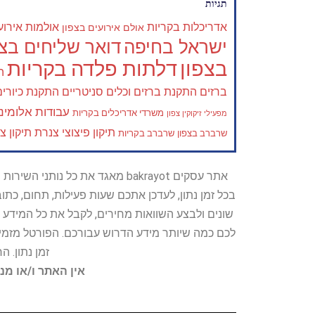
תגיות
אדריכלות בקריות
אולמות אירוע
אולם אירועים בצפון
ישראל בחיפה
דואר שליחים בצפ
בצפון
דלתות פלדה בקריות
ה
ברזים
התקנת ברזים וכלים סניטריים
התקנת כיורים
עבודות אלומיני
משרדי אדריכלים בקריות
מפעילי זיקוקין צפון
תיקון פיצוצי צנרת
תיקון צ
שרברב בצפון
שרברב בקריות
אתר עסקים bakrayot מאגד את כ
בכל זמן נתון, לעדכן אתכם שעות פעילות, תחום, כת
שונים ולבצע השוואות מחירים, לקבל את כל המידע 
לכם כמה שיותר מידע הדרוש עבורכם. הפורטל מזמין
זמן נתון. 
אין האתר ו/או מנ