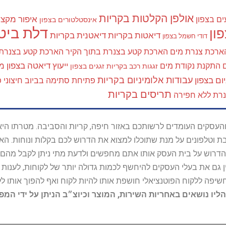
אולפן הקלטות בקריות
איפור מקצוע
ים בצפון
אינסטלטורים בצפון
דלת ביטח
ון
דיאטות בקריות
דיאטנית בקריות
דודי חשמל בצפון
ארכת צנרת מים
הארכת קטע בצנרת בתוך הקיר
הארכת קטע בצנרת
ייעוץ דיאטה בצפון
מא
התקנת נקודת מים
זגגות רכב בקריות
זגגים בצפון
עבודות אלומיניום בקריות
ום בצפון
פתיחת סתימה בביוב חיצוני
פ
תריסים בקריות
נרת ללא חפירה
ל נותני השירות והעסקים העומדים לרשותכם באזור חיפה, קריות והסביבה. מ
ובת וטלפונים על מנת שתוכלו למצוא את הדרוש לכם בקלות ונוחות. 
הדרוש על בית העסק אותו אתם מחפשים ולדעת מתי ניתן לקבל מהם ש
 גם את בעלי העסקים להיחשף לכמות גדולה יותר של לקוחות, לענו
החשיפה ללקוח הפוטנציאלי חושפת אותו להיות לקוח ואף להפוך אותו לל
הליו נושאים באחריות השירות, המוצר וכיוצ״ב הניתן על ידי המ