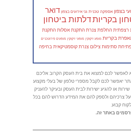
דואר
י בצפון
אספקה טכנית
גני אירועים בצפון
ון בקריות
דלתות ביטחון
 רצפתית
החלפת צנרת
התקנת אסלות
התקנת
פרת בקריות
מופע זיקוקין
מופעי זיקוקין
מופעים פירוטכניים
תיחת סתימות
צילום צנרת
קוסמטיקאית בחיפה
טרתו היא לאפשר לכם למצוא את בית העסק הקרוב אליכם
האתר יאפשר לכם לקבל מספרי טלפון של בעלי מקצוע
ירות או להגיע ישירות לבית העסק ובעיקר להעניק
ת על צרכיהם ולספק להם את המידע הדרוש להם בכל
קוח קבוע.
פרסמים באתר זה.