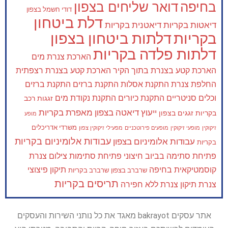
בחיפה
דואר שליחים בצפון
דודי חשמל בצפון
דלת ביטחון
דיאטות בקריות
דיאטנית בקריות
בקריות
דלתות ביטחון בצפון
דלתות פלדה בקריות
הארכת צנרת מים
הארכת קטע בצנרת בתוך הקיר
הארכת קטע בצנרת רצפתית
החלפת צנרת
התקנת אסלות
התקנת ברזים
התקנת ברזים
וכלים סניטריים
התקנת כיורים
התקנת נקודת מים
זגגות רכב
ייעוץ דיאטה בצפון
מאפרת בקריות
בקריות
זגגים בצפון
מופע
משרדי אדריכלים
זיקוקין
מופעי זיקוקין
מופעים פירוטכניים
מפעילי זיקוקין צפון
עבודות אלומיניום בקריות
עבודות אלומיניום בצפון
בקריות
פתיחת סתימה בביוב חיצוני
פתיחת סתימות
צילום צנרת
קוסמטיקאית בחיפה
תיקון פיצוצי
שרברב בצפון
שרברב בקריות
תריסים בקריות
צנרת
תיקון צנרת ללא חפירה
אתר עסקים bakrayot מאגד את כל נותני השירות והעסקים