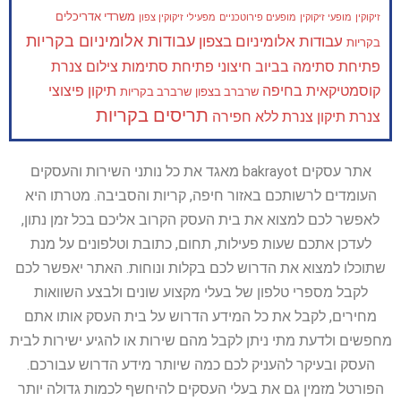
משרדי אדריכלים
זיקוקין
מופעי זיקוקין
מופעים פירוטכניים
מפעילי זיקוקין צפון
עבודות אלומיניום בקריות
עבודות אלומיניום בצפון
בקריות
פתיחת סתימה בביוב חיצוני
פתיחת סתימות
צילום צנרת
קוסמטיקאית בחיפה
תיקון פיצוצי
שרברב בצפון
שרברב בקריות
תריסים בקריות
צנרת
תיקון צנרת ללא חפירה
אתר עסקים bakrayot מאגד את כל נותני השירות והעסקים
העומדים לרשותכם באזור חיפה, קריות והסביבה. מטרתו היא
לאפשר לכם למצוא את בית העסק הקרוב אליכם בכל זמן נתון,
לעדכן אתכם שעות פעילות, תחום, כתובת וטלפונים על מנת
שתוכלו למצוא את הדרוש לכם בקלות ונוחות. האתר יאפשר לכם
לקבל מספרי טלפון של בעלי מקצוע שונים ולבצע השוואות
מחירים, לקבל את כל המידע הדרוש על בית העסק אותו אתם
מחפשים ולדעת מתי ניתן לקבל מהם שירות או להגיע ישירות לבית
העסק ובעיקר להעניק לכם כמה שיותר מידע הדרוש עבורכם.
הפורטל מזמין גם את בעלי העסקים להיחשף לכמות גדולה יותר