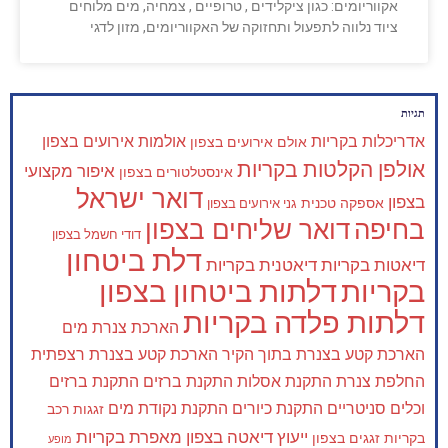
אקווריומים: כגון ציקלידים , טרופיים , צמחיה, מים מלוחים
ציוד נלווה לתפעול ותחזוקה של האקווריומים, מזון לדגי
תגיות
אדריכלות בקריות
אולמות אירועים בצפון
אולם אירועים בצפון
אולפן הקלטות בקריות
איפור מקצועי
אינסטלטורים בצפון
דואר ישראל
בצפון
אספקה טכנית
גני אירועים בצפון
בחיפה
דואר שליחים בצפון
דודי חשמל בצפון
דלת ביטחון
דיאטות בקריות
דיאטנית בקריות
בקריות
דלתות ביטחון בצפון
דלתות פלדה בקריות
הארכת צנרת מים
הארכת קטע בצנרת בתוך הקיר
הארכת קטע בצנרת רצפתית
החלפת צנרת
התקנת אסלות
התקנת ברזים
התקנת ברזים
וכלים סניטריים
התקנת כיורים
התקנת נקודת מים
זגגות רכב
ייעוץ דיאטה בצפון
מאפרת בקריות
בקריות
זגגים בצפון
מופע