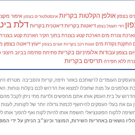
אולפן הקלטות בקריות
איפור מקצוע
ים בצפון
אינסטלטורים בצפון
דלת ביטח
ון
דיאטות בקריות
דיאטנית בקריות
דודי חשמל בצפון
ארכת צנרת מים
הארכת קטע בצנרת בתוך הקיר
הארכת קטע בצנרת
ייעוץ דיאטה בצפון
מא
התקנת נקודת מים
זגגות רכב בקריות
זגגים בצפון
עבודות אלומיניום בקריות
ום בצפון
פתיחת סתימה בביוב חיצוני
פ
תריסים בקריות
נרת ללא חפירה
ל נותני השירות והעסקים העומדים לרשותכם באזור חיפה, קריות והסביבה. מ
ובת וטלפונים על מנת שתוכלו למצוא את הדרוש לכם בקלות ונוחות. 
הדרוש על בית העסק אותו אתם מחפשים ולדעת מתי ניתן לקבל מהם ש
 גם את בעלי העסקים להיחשף לכמות גדולה יותר של לקוחות, לענו
החשיפה ללקוח הפוטנציאלי חושפת אותו להיות לקוח ואף להפוך אותו לל
הליו נושאים באחריות השירות, המוצר וכיוצ״ב הניתן על ידי המ