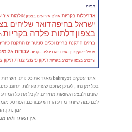
תגיות
אדריכלות בקריות
אולמות אירוע
אולם אירועים בצפון
ישראל בחיפה
דואר שליחים בצפ
בצפון
דלתות פלדה בקריות
ה
ברזים
התקנת ברזים וכלים סניטריים
התקנת כיורים
עבודות אלומיני
משרדי אדריכלים בקריות
מפעילי זיקוקין צפון
תיקון פיצוצי צנרת
תיקון צ
שרברב בצפון
שרברב בקריות
אתר עסקים bakrayot מאגד את כ
בכל זמן נתון, לעדכן אתכם שעות פעילות, תחום, כת
שונים ולבצע השוואות מחירים, לקבל את כל המידע 
לכם כמה שיותר מידע הדרוש עבורכם. הפורטל מזמין
זמן נתון. 
אין האתר ו/או מנ