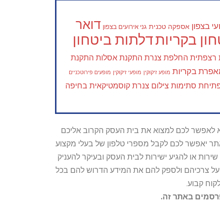
דואר
י בצפון
אספקה טכנית
גני אירועים בצפון
ון בקריות
דלתות ביטחון
 רצפתית
החלפת צנרת
התקנת אסלות
התקנת
פרת בקריות
מופע זיקוקין
מופעי זיקוקין
מופעים פירוטכניים
תיחת סתימות
צילום צנרת
קוסמטיקאית בחיפה
טרתו היא לאפשר לכם למצוא את בית העסק הקרוב אליכם
האתר יאפשר לכם לקבל מספרי טלפון של בעלי מקצוע
ירות או להגיע ישירות לבית העסק ובעיקר להעניק
ת על צרכיהם ולספק להם את המידע הדרוש להם בכל
קוח קבוע.
פרסמים באתר זה.