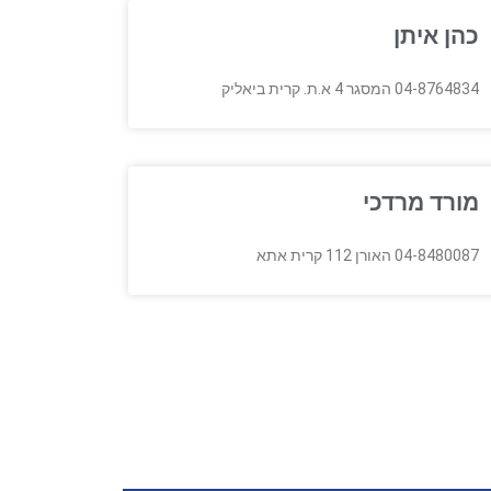
כהן איתן
04-8764834 המסגר 4 א.ת. קרית ביאליק
מורד מרדכי
04-8480087 האורן 112 קרית אתא