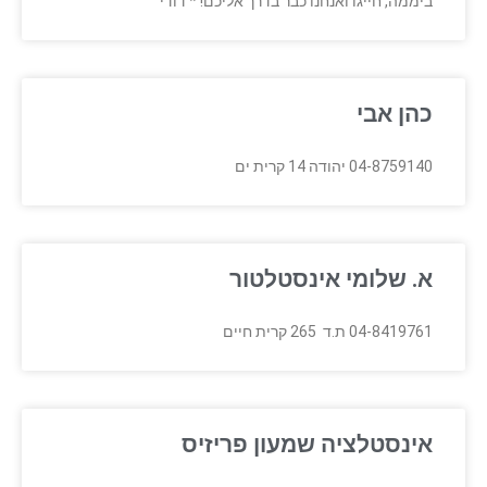
ביממה, חייגו ואנחנו כבר בדרך אליכם! * דודי
כהן אבי
04-8759140 יהודה 14 קרית ים
א. שלומי אינסטלטור
04-8419761 ת.ד 265 קרית חיים
אינסטלציה שמעון פריזיס