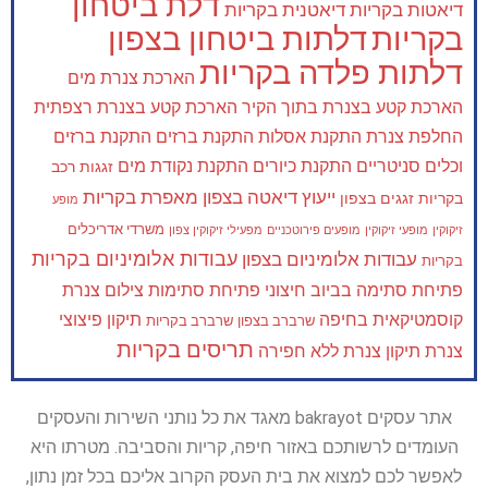
דלת ביטחון
דיאטות בקריות
דיאטנית בקריות
בקריות
דלתות ביטחון בצפון
דלתות פלדה בקריות
הארכת צנרת מים
הארכת קטע בצנרת בתוך הקיר
הארכת קטע בצנרת רצפתית
החלפת צנרת
התקנת אסלות
התקנת ברזים
התקנת ברזים
וכלים סניטריים
התקנת כיורים
התקנת נקודת מים
זגגות רכב
ייעוץ דיאטה בצפון
מאפרת בקריות
בקריות
זגגים בצפון
מופע
משרדי אדריכלים
זיקוקין
מופעי זיקוקין
מופעים פירוטכניים
מפעילי זיקוקין צפון
עבודות אלומיניום בקריות
עבודות אלומיניום בצפון
בקריות
פתיחת סתימה בביוב חיצוני
פתיחת סתימות
צילום צנרת
קוסמטיקאית בחיפה
תיקון פיצוצי
שרברב בצפון
שרברב בקריות
תריסים בקריות
צנרת
תיקון צנרת ללא חפירה
אתר עסקים bakrayot מאגד את כל נותני השירות והעסקים
העומדים לרשותכם באזור חיפה, קריות והסביבה. מטרתו היא
לאפשר לכם למצוא את בית העסק הקרוב אליכם בכל זמן נתון,