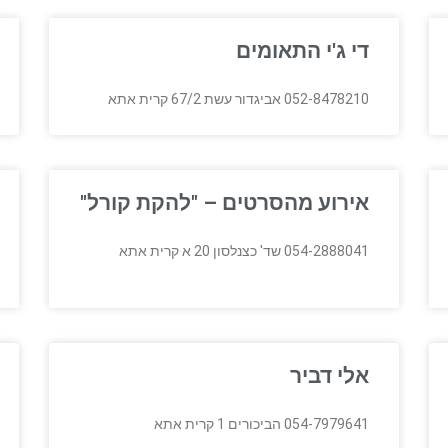
די ג'י התאומים
052-8478210 אביגדור עשת 67/2 קרית אתא
אירוע מהסרטים – "להקת קורל"
054-2888041 שד' כצנלסון 20 א קרית אתא
אלי דביר
054-7979641 הביכורים 1 קרית אתא