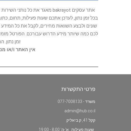
אתר עסקים bakrayot מאגד את כ
בכל זמן נתון, לעדכן אתכם שעות פעילות, תחום, כת
שונים ולבצע השוואות מחירים, לקבל את כל המידע 
לכם כמה שיותר מידע הדרוש עבורכם. הפורטל מזמין
זמן נתון. 
אין האתר ו/או מנ
פרטי התקשרות
משרד - 077-7008133
admin@hub.co.il
קקל 41, ק.ביאליק
שעות פעילות : א'-ה' 8:00 - 19:00