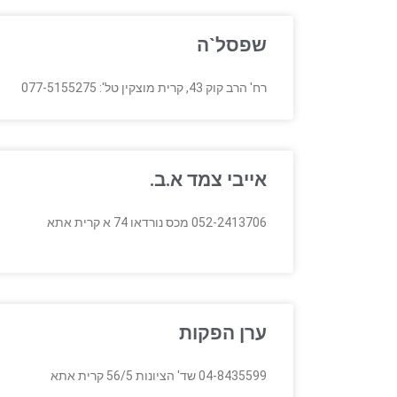
שפסל`ה
רח' הרב קוק 43, קרית מוצקין טל': 077-5155275
אייבי צמד א.ב.
052-2413706 מכס נורדאו 74 א קרית אתא
ערן הפקות
04-8435599 שד' הציונות 56/5 קרית אתא