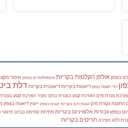
אולפן הקלטות בקריות
איפור מקצוע
ים בצפון
אינסטלטורים בצפון
דלת ביטח
ון
דיאטות בקריות
דיאטנית בקריות
דודי חשמל בצפון
ארכת צנרת מים
הארכת קטע בצנרת בתוך הקיר
הארכת קטע בצנרת
ייעוץ דיאטה בצפון
מא
התקנת נקודת מים
זגגות רכב בקריות
זגגים בצפון
עבודות אלומיניום בקריות
ום בצפון
פתיחת סתימה בביוב חיצוני
פ
תריסים בקריות
נרת ללא חפירה