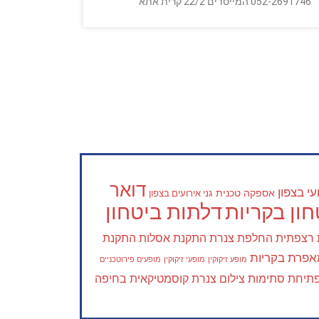
052-2691746 המייסדים 22/2 קרית אתא
דואר
י בצפון
אספקה טכנית
גני אירועים בצפון
ון בקריות
דלתות ביטחון
 רצפתית
החלפת צנרת
התקנת אסלות
התקנת
פרת בקריות
מופע זיקוקין
מופעי זיקוקין
מופעים פירוטכניים
תיחת סתימות
צילום צנרת
קוסמטיקאית בחיפה