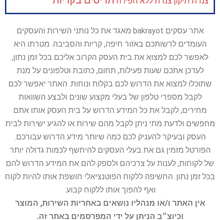
תריסים בקריות
צנרת
תיקון צנרת ללא חפירה
אתר עסקים bakrayot מאגד את כל נותני השירות והעסקים
העומדים לרשותכם באזור חיפה, קריות והסביבה. מטרתו היא
לאפשר לכם למצוא את בית העסק הקרוב אליכם בכל זמן נתון,
לעדכן אתכם שעות פעילות, תחום, כתובת וטלפונים על מנת
שתוכלו למצוא את הדרוש לכם בקלות ונוחות. האתר יאפשר לכם
לקבל מספרי טלפון של בעלי מקצוע שונים ולבצע השוואות
מחירים, לקבל את כל המידע הדרוש על בית העסק אותו אתם
מחפשים ולדעת מתי ניתן לקבל מהם שירות או להגיע ישירות לבית
העסק ובעיקר להעניק לכם כמה שיותר מידע הדרוש עבורכם.
הפורטל מזמין גם את בעלי העסקים להיחשף לכמות גדולה יותר
של לקוחות, לענות על צרכיהם ולספק להם את המידע הדרוש להם
בכל זמן נתון. החשיפה ללקוח הפוטנציאלי חושפת אותו להיות לקוח
ואף להפוך אותו ללקוח קבוע.
אין האתר ו/או מנהליו נושאים באחריות השירות, המוצר
וכיוצ״ב הניתן על ידי המפרסמים באתר זה.