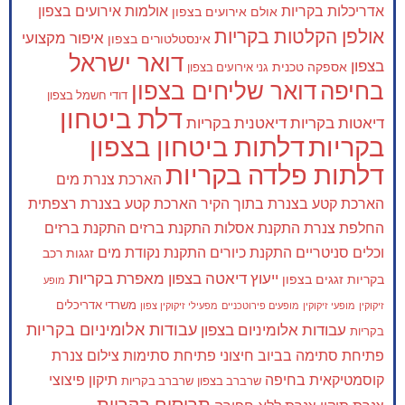
אדריכלות בקריות
אולמות אירועים בצפון
אולם אירועים בצפון
אולפן הקלטות בקריות
איפור מקצועי
אינסטלטורים בצפון
דואר ישראל
בצפון
אספקה טכנית
גני אירועים בצפון
בחיפה
דואר שליחים בצפון
דודי חשמל בצפון
דלת ביטחון
דיאטות בקריות
דיאטנית בקריות
בקריות
דלתות ביטחון בצפון
דלתות פלדה בקריות
הארכת צנרת מים
הארכת קטע בצנרת בתוך הקיר
הארכת קטע בצנרת רצפתית
החלפת צנרת
התקנת אסלות
התקנת ברזים
התקנת ברזים
וכלים סניטריים
התקנת כיורים
התקנת נקודת מים
זגגות רכב
ייעוץ דיאטה בצפון
מאפרת בקריות
בקריות
זגגים בצפון
מופע
משרדי אדריכלים
זיקוקין
מופעי זיקוקין
מופעים פירוטכניים
מפעילי זיקוקין צפון
עבודות אלומיניום בקריות
עבודות אלומיניום בצפון
בקריות
פתיחת סתימה בביוב חיצוני
פתיחת סתימות
צילום צנרת
קוסמטיקאית בחיפה
תיקון פיצוצי
שרברב בצפון
שרברב בקריות