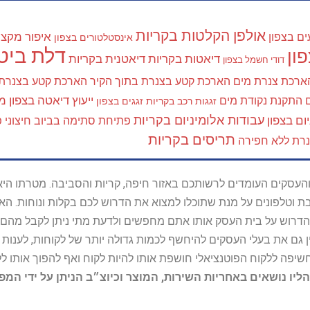
אולפן הקלטות בקריות
איפור מקצוע
ים בצפון
אינסטלטורים בצפון
דלת ביטח
ון
דיאטות בקריות
דיאטנית בקריות
דודי חשמל בצפון
ארכת צנרת מים
הארכת קטע בצנרת בתוך הקיר
הארכת קטע בצנרת
ייעוץ דיאטה בצפון
מא
התקנת נקודת מים
זגגות רכב בקריות
זגגים בצפון
עבודות אלומיניום בקריות
ום בצפון
פתיחת סתימה בביוב חיצוני
פ
תריסים בקריות
נרת ללא חפירה
ל נותני השירות והעסקים העומדים לרשותכם באזור חיפה, קריות והסביבה. מ
ובת וטלפונים על מנת שתוכלו למצוא את הדרוש לכם בקלות ונוחות. 
הדרוש על בית העסק אותו אתם מחפשים ולדעת מתי ניתן לקבל מהם ש
 גם את בעלי העסקים להיחשף לכמות גדולה יותר של לקוחות, לענו
החשיפה ללקוח הפוטנציאלי חושפת אותו להיות לקוח ואף להפוך אותו לל
הליו נושאים באחריות השירות, המוצר וכיוצ״ב הניתן על ידי המ