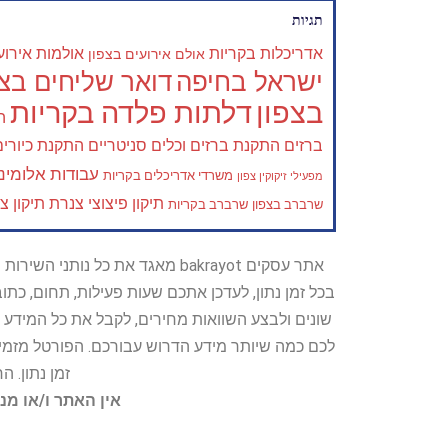
תגיות
אדריכלות בקריות
אולמות אירוע
אולם אירועים בצפון
ישראל בחיפה
דואר שליחים בצפ
בצפון
דלתות פלדה בקריות
ה
ברזים
התקנת ברזים וכלים סניטריים
התקנת כיורים
עבודות אלומיני
משרדי אדריכלים בקריות
מפעילי זיקוקין צפון
תיקון פיצוצי צנרת
תיקון צ
שרברב בצפון
שרברב בקריות
אתר עסקים bakrayot מאגד את כ
בכל זמן נתון, לעדכן אתכם שעות פעילות, תחום, כת
שונים ולבצע השוואות מחירים, לקבל את כל המידע 
לכם כמה שיותר מידע הדרוש עבורכם. הפורטל מזמין
זמן נתון. 
אין האתר ו/או מנ