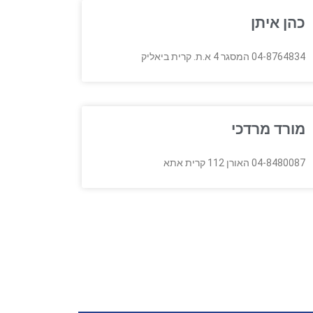
כהן איתן
04-8764834 המסגר 4 א.ת. קרית ביאליק
מורד מרדכי
04-8480087 האורן 112 קרית אתא