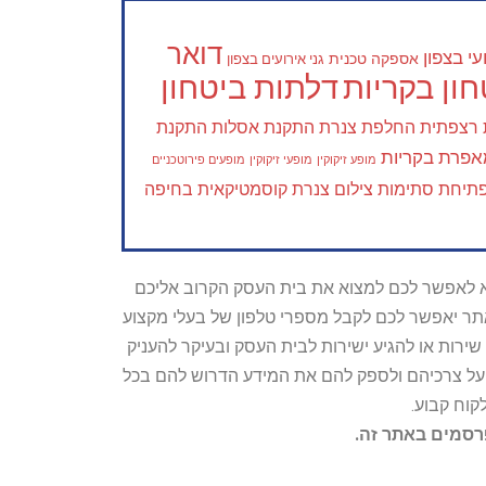
דואר
י בצפון
אספקה טכנית
גני אירועים בצפון
ון בקריות
דלתות ביטחון
 רצפתית
החלפת צנרת
התקנת אסלות
התקנת
פרת בקריות
מופע זיקוקין
מופעי זיקוקין
מופעים פירוטכניים
תיחת סתימות
צילום צנרת
קוסמטיקאית בחיפה
טרתו היא לאפשר לכם למצוא את בית העסק הקרוב אליכם
האתר יאפשר לכם לקבל מספרי טלפון של בעלי מקצוע
ירות או להגיע ישירות לבית העסק ובעיקר להעניק
ת על צרכיהם ולספק להם את המידע הדרוש להם בכל
קוח קבוע.
פרסמים באתר זה.