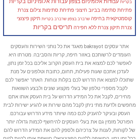
עבודות אלומיניום בקריות
עבודות אלומיניום בצפון
בקריות
פתיחת סתימה בביוב חיצוני
פתיחת סתימות
צילום צנרת
קוסמטיקאית בחיפה
תיקון פיצוצי
שרברב בצפון
שרברב בקריות
תריסים בקריות
צנרת
תיקון צנרת ללא חפירה
אתר עסקים bakrayot מאגד את כל נותני השירות והעסקים
העומדים לרשותכם באזור חיפה, קריות והסביבה. מטרתו היא
לאפשר לכם למצוא את בית העסק הקרוב אליכם בכל זמן נתון,
לעדכן אתכם שעות פעילות, תחום, כתובת וטלפונים על מנת
שתוכלו למצוא את הדרוש לכם בקלות ונוחות. האתר יאפשר לכם
לקבל מספרי טלפון של בעלי מקצוע שונים ולבצע השוואות
מחירים, לקבל את כל המידע הדרוש על בית העסק אותו אתם
מחפשים ולדעת מתי ניתן לקבל מהם שירות או להגיע ישירות לבית
העסק ובעיקר להעניק לכם כמה שיותר מידע הדרוש עבורכם.
הפורטל מזמין גם את בעלי העסקים להיחשף לכמות גדולה יותר
של לקוחות, לענות על צרכיהם ולספק להם את המידע הדרוש להם
בכל זמן נתון. החשיפה ללקוח הפוטנציאלי חושפת אותו להיות לקוח