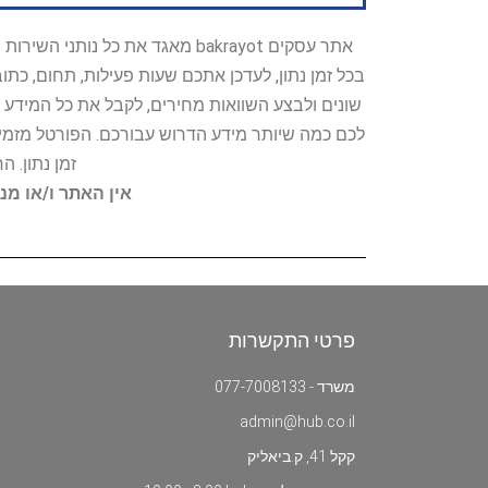
אתר עסקים bakrayot מאגד את כ
בכל זמן נתון, לעדכן אתכם שעות פעילות, תחום, כת
שונים ולבצע השוואות מחירים, לקבל את כל המידע 
לכם כמה שיותר מידע הדרוש עבורכם. הפורטל מזמין
זמן נתון. 
אין האתר ו/או מנ
פרטי התקשרות
משרד - 077-7008133
admin@hub.co.il
קקל 41, ק.ביאליק