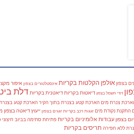
אולפן הקלטות בקריות
איפור מקצוע
ים בצפון
אינסטלטורים בצפון
דלת ביטח
ון
דיאטות בקריות
דיאטנית בקריות
דודי חשמל בצפון
ארכת צנרת מים
הארכת קטע בצנרת בתוך הקיר
הארכת קטע בצנרת
ייעוץ דיאטה בצפון
מא
התקנת נקודת מים
זגגות רכב בקריות
זגגים בצפון
עבודות אלומיניום בקריות
ום בצפון
פתיחת סתימה בביוב חיצוני
פ
תריסים בקריות
נרת ללא חפירה