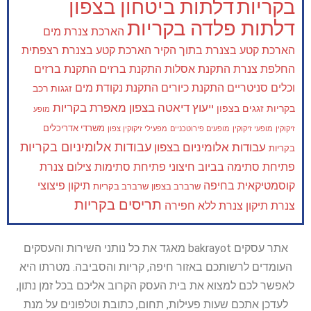
בקריות
דלתות ביטחון בצפון
דלתות פלדה בקריות
הארכת צנרת מים
הארכת קטע בצנרת בתוך הקיר
הארכת קטע בצנרת רצפתית
החלפת צנרת
התקנת אסלות
התקנת ברזים
התקנת ברזים
וכלים סניטריים
התקנת כיורים
התקנת נקודת מים
זגגות רכב
ייעוץ דיאטה בצפון
מאפרת בקריות
בקריות
זגגים בצפון
מופע
משרדי אדריכלים
זיקוקין
מופעי זיקוקין
מופעים פירוטכניים
מפעילי זיקוקין צפון
עבודות אלומיניום בקריות
עבודות אלומיניום בצפון
בקריות
פתיחת סתימה בביוב חיצוני
פתיחת סתימות
צילום צנרת
קוסמטיקאית בחיפה
תיקון פיצוצי
שרברב בצפון
שרברב בקריות
תריסים בקריות
צנרת
תיקון צנרת ללא חפירה
אתר עסקים bakrayot מאגד את כל נותני השירות והעסקים
העומדים לרשותכם באזור חיפה, קריות והסביבה. מטרתו היא
לאפשר לכם למצוא את בית העסק הקרוב אליכם בכל זמן נתון,
לעדכן אתכם שעות פעילות, תחום, כתובת וטלפונים על מנת