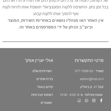
של לקוחות, לענות על צרכיהם ולספק להם את המידע הדרוש להם
בכל זמן נתון. החשיפה ללקוח הפוטנציאלי חושפת אותו להיות לקוח
ואף להפוך אותו ללקוח קבוע.
אין האתר ו/או מנהליו נושאים באחריות השירות, המוצר
וכיוצ״ב הניתן על ידי המפרסמים באתר זה.
פרטי התקשרות
אולי יעניין אותך
משרד - 077-7008133
השירותים שלנו
admin@hub.co.il
בניית אתרים
קקל 41, ק.ביאליק
קידום בגוגל
שעות פעילות : א'-ה' 8:00 - 19:00
רשתות חברתיות
מאמרים