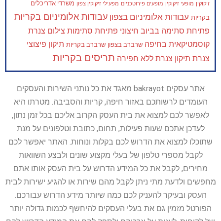
משרדי אדריכלים
זיקוקין
מופעי זיקוקין
מופעים פירוטכניים
מפעילי זיקוקין צפון
עבודות אלומיניום בקריות
עבודות אלומיניום בצפון
בקריות
פתיחת סתימה בביוב חיצוני
פתיחת סתימות
צילום צנרת
קוסמטיקאית בחיפה
תיקון פיצוצי
שרברב בצפון
שרברב בקריות
תריסים בקריות
צנרת
תיקון צנרת ללא חפירה
אתר עסקים bakrayot מאגד את כל נותני השירות והעסקים
העומדים לרשותכם באזור חיפה, קריות והסביבה. מטרתו היא
לאפשר לכם למצוא את בית העסק הקרוב אליכם בכל זמן נתון,
לעדכן אתכם שעות פעילות, תחום, כתובת וטלפונים על מנת
שתוכלו למצוא את הדרוש לכם בקלות ונוחות. האתר יאפשר לכם
לקבל מספרי טלפון של בעלי מקצוע שונים ולבצע השוואות
מחירים, לקבל את כל המידע הדרוש על בית העסק אותו אתם
מחפשים ולדעת מתי ניתן לקבל מהם שירות או להגיע ישירות לבית
העסק ובעיקר להעניק לכם כמה שיותר מידע הדרוש עבורכם.
הפורטל מזמין גם את בעלי העסקים להיחשף לכמות גדולה יותר