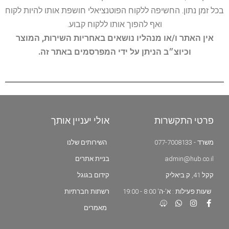
בכל זמן נתון. החשיפה ללקוח הפוטנציאלי חושפת אותו להיות לקוח
ואף להפוך אותו ללקוח קבוע.
אין האתר ו/או מנהליו נושאים באחריות השירות, המוצר
וכיוצ״ב הניתן על ידי המפרסמים באתר זה.
פרטי התקשרות
אולי יעניין אותך
משרד - 077-7008133
השירותים שלנו
admin@hub.co.il
בניית אתרים
קקל 41, ק.ביאליק
קידום בגוגל
שעות פעילות : א'-ה' 8:00 - 19:00
רשתות חברתיות
מאמרים