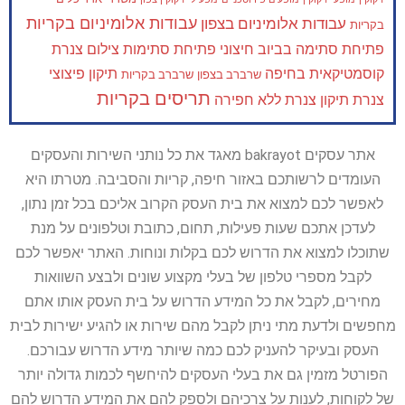
עבודות אלומיניום בקריות
עבודות אלומיניום בצפון
בקריות
פתיחת סתימה בביוב חיצוני
פתיחת סתימות
צילום צנרת
קוסמטיקאית בחיפה
תיקון פיצוצי
שרברב בצפון
שרברב בקריות
תריסים בקריות
צנרת
תיקון צנרת ללא חפירה
אתר עסקים bakrayot מאגד את כל נותני השירות והעסקים
העומדים לרשותכם באזור חיפה, קריות והסביבה. מטרתו היא
לאפשר לכם למצוא את בית העסק הקרוב אליכם בכל זמן נתון,
לעדכן אתכם שעות פעילות, תחום, כתובת וטלפונים על מנת
שתוכלו למצוא את הדרוש לכם בקלות ונוחות. האתר יאפשר לכם
לקבל מספרי טלפון של בעלי מקצוע שונים ולבצע השוואות
מחירים, לקבל את כל המידע הדרוש על בית העסק אותו אתם
מחפשים ולדעת מתי ניתן לקבל מהם שירות או להגיע ישירות לבית
העסק ובעיקר להעניק לכם כמה שיותר מידע הדרוש עבורכם.
הפורטל מזמין גם את בעלי העסקים להיחשף לכמות גדולה יותר
של לקוחות, לענות על צרכיהם ולספק להם את המידע הדרוש להם