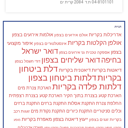
04-8101101 ת.ד 2084 קרית ים
תגיות
אדריכלות בקריות
אולמות אירועים בצפון
אולם אירועים בצפון
אולפן הקלטות בקריות
איפור מקצועי
אינסטלטורים בצפון
דואר ישראל
בצפון
אספקה טכנית
גני אירועים בצפון
בחיפה
דואר שליחים בצפון
דודי חשמל בצפון
דלת ביטחון
דיאטות בקריות
דיאטנית בקריות
בקריות
דלתות ביטחון בצפון
דלתות פלדה בקריות
הארכת צנרת מים
הארכת קטע בצנרת בתוך הקיר
הארכת קטע בצנרת רצפתית
החלפת צנרת
התקנת אסלות
התקנת ברזים
התקנת ברזים
וכלים סניטריים
התקנת כיורים
התקנת נקודת מים
זגגות רכב
ייעוץ דיאטה בצפון
מאפרת בקריות
בקריות
זגגים בצפון
מופע
משרדי אדריכלים
זיקוקין
מופעי זיקוקין
מופעים פירוטכניים
מפעילי זיקוקין צפון