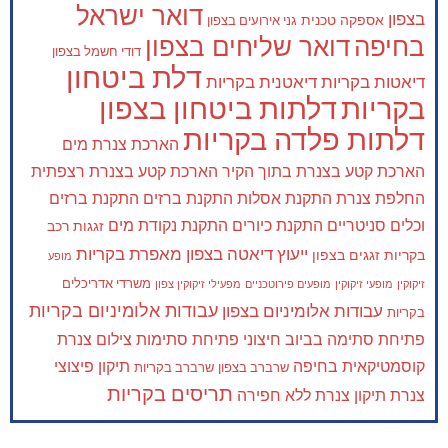
דואר ישראל
בצפון
אספקה טכנית
גני אירועים בצפון
בחיפה
דואר שליחים בצפון
דודי חשמל בצפון
דלת ביטחון
דיאטות בקריות
דיאטנית בקריות
בקריות
דלתות ביטחון בצפון
דלתות פלדה בקריות
הארכת צנרת מים
הארכת קטע בצנרת בתוך הקיר
הארכת קטע בצנרת רצפתית
החלפת צנרת
התקנת אסלות
התקנת ברזים
התקנת ברזים
וכלים סניטריים
התקנת כיורים
התקנת נקודת מים
זגגות רכב
ייעוץ דיאטה בצפון
מאפרת בקריות
בקריות
זגגים בצפון
מופע
משרדי אדריכלים
זיקוקין
מופעי זיקוקין
מופעים פירוטכניים
מפעילי זיקוקין צפון
עבודות אלומיניום בקריות
עבודות אלומיניום בצפון
בקריות
פתיחת סתימה בביוב חיצוני
פתיחת סתימות
צילום צנרת
קוסמטיקאית בחיפה
תיקון פיצוצי
שרברב בצפון
שרברב בקריות
תריסים בקריות
צנרת
תיקון צנרת ללא חפירה