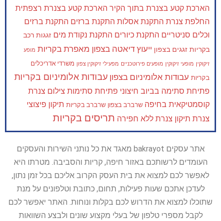
הארכת קטע בצנרת בתוך הקיר
הארכת קטע בצנרת רצפתית
החלפת צנרת
התקנת אסלות
התקנת ברזים
התקנת ברזים
וכלים סניטריים
התקנת כיורים
התקנת נקודת מים
זגגות רכב
ייעוץ דיאטה בצפון
מאפרת בקריות
בקריות
זגגים בצפון
מופע
משרדי אדריכלים
זיקוקין
מופעי זיקוקין
מופעים פירוטכניים
מפעילי זיקוקין צפון
עבודות אלומיניום בקריות
עבודות אלומיניום בצפון
בקריות
פתיחת סתימה בביוב חיצוני
פתיחת סתימות
צילום צנרת
קוסמטיקאית בחיפה
תיקון פיצוצי
שרברב בצפון
שרברב בקריות
תריסים בקריות
צנרת
תיקון צנרת ללא חפירה
אתר עסקים bakrayot מאגד את כל נותני השירות והעסקים
העומדים לרשותכם באזור חיפה, קריות והסביבה. מטרתו היא
לאפשר לכם למצוא את בית העסק הקרוב אליכם בכל זמן נתון,
לעדכן אתכם שעות פעילות, תחום, כתובת וטלפונים על מנת
שתוכלו למצוא את הדרוש לכם בקלות ונוחות. האתר יאפשר לכם
לקבל מספרי טלפון של בעלי מקצוע שונים ולבצע השוואות