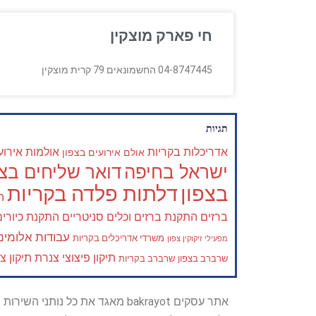
חי פארק מוצקין
04-8747445 החשמונאים 79 קרית מוצקין
תגיות
אדריכלות בקריות
אולמות אירוע
אולם אירועים בצפון
ישראל בחיפה
דואר שליחים בצפ
בצפון
דלתות פלדה בקריות
ה
ברזים
התקנת ברזים וכלים סניטריים
התקנת כיורים
עבודות אלומיני
משרדי אדריכלים בקריות
מפעילי זיקוקין צפון
תיקון פיצוצי צנרת
תיקון צ
שרברב בצפון
שרברב בקריות
אתר עסקים bakrayot מאגד את כ