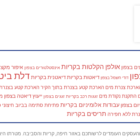
אולפן הקלטות בקריות
איפור מקצוע
ים בצפון
אינסטלטורים בצפון
דלת ביטח
ון
דיאטות בקריות
דיאטנית בקריות
דודי חשמל בצפון
ארכת צנרת מים
הארכת קטע בצנרת בתוך הקיר
הארכת קטע בצנרת
ייעוץ דיאטה בצפון
מא
התקנת נקודת מים
זגגות רכב בקריות
זגגים בצפון
עבודות אלומיניום בקריות
ום בצפון
פתיחת סתימה בביוב חיצוני
פ
תריסים בקריות
נרת ללא חפירה
ל נותני השירות והעסקים העומדים לרשותכם באזור חיפה, קריות והסביבה. מ