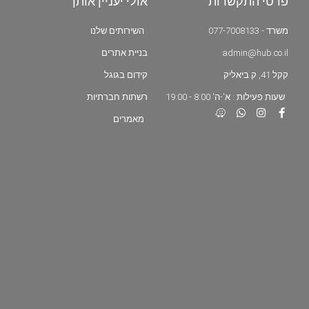
פרטי התקשרות
אולי יעניין אותך
משרד - 077-7008133
השירותים שלנו
admin@hub.co.il
בניית אתרים
קקל 41, ק.ביאליק
קידום בגוגל
שעות פעילות : א'-ה' 8:00 - 19:00
רשתות חברתיות
מאמרים