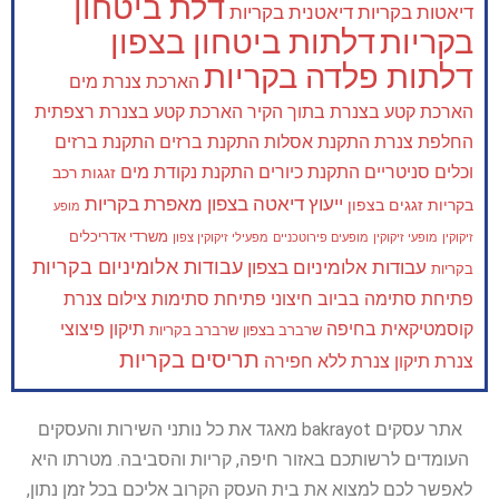
דלת ביטחון
דיאטות בקריות
דיאטנית בקריות
בקריות
דלתות ביטחון בצפון
דלתות פלדה בקריות
הארכת צנרת מים
הארכת קטע בצנרת בתוך הקיר
הארכת קטע בצנרת רצפתית
החלפת צנרת
התקנת אסלות
התקנת ברזים
התקנת ברזים
וכלים סניטריים
התקנת כיורים
התקנת נקודת מים
זגגות רכב
ייעוץ דיאטה בצפון
מאפרת בקריות
בקריות
זגגים בצפון
מופע
משרדי אדריכלים
זיקוקין
מופעי זיקוקין
מופעים פירוטכניים
מפעילי זיקוקין צפון
עבודות אלומיניום בקריות
עבודות אלומיניום בצפון
בקריות
פתיחת סתימה בביוב חיצוני
פתיחת סתימות
צילום צנרת
קוסמטיקאית בחיפה
תיקון פיצוצי
שרברב בצפון
שרברב בקריות
תריסים בקריות
צנרת
תיקון צנרת ללא חפירה
אתר עסקים bakrayot מאגד את כל נותני השירות והעסקים
העומדים לרשותכם באזור חיפה, קריות והסביבה. מטרתו היא
לאפשר לכם למצוא את בית העסק הקרוב אליכם בכל זמן נתון,