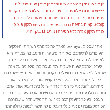
משרדי אדריכלים
זיקוקין
מופעי זיקוקין
מופעים פירוטכניים
מפעילי זיקוקין צפון
עבודות אלומיניום בקריות
עבודות אלומיניום בצפון
בקריות
פתיחת סתימה בביוב חיצוני
פתיחת סתימות
צילום צנרת
קוסמטיקאית בחיפה
תיקון פיצוצי
שרברב בצפון
שרברב בקריות
תריסים בקריות
צנרת
תיקון צנרת ללא חפירה
אתר עסקים bakrayot מאגד את כל נותני השירות והעסקים
העומדים לרשותכם באזור חיפה, קריות והסביבה. מטרתו היא
לאפשר לכם למצוא את בית העסק הקרוב אליכם בכל זמן נתון,
לעדכן אתכם שעות פעילות, תחום, כתובת וטלפונים על מנת
שתוכלו למצוא את הדרוש לכם בקלות ונוחות. האתר יאפשר לכם
לקבל מספרי טלפון של בעלי מקצוע שונים ולבצע השוואות
מחירים, לקבל את כל המידע הדרוש על בית העסק אותו אתם
מחפשים ולדעת מתי ניתן לקבל מהם שירות או להגיע ישירות לבית
העסק ובעיקר להעניק לכם כמה שיותר מידע הדרוש עבורכם.
הפורטל מזמין גם את בעלי העסקים להיחשף לכמות גדולה יותר