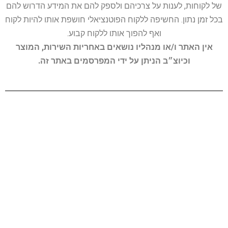
של לקוחות, לענות על צרכיהם ולספק להם את המידע הדרוש להם
בכל זמן נתון. החשיפה ללקוח הפוטנציאלי חושפת אותו להיות לקוח
ואף להפוך אותו ללקוח קבוע.
אין האתר ו/או מנהליו נושאים באחריות השירות, המוצר
וכיוצ״ב הניתן על ידי המפרסמים באתר זה.
פרטי התקשרות
אולי יעניין אותך
משרד - 077-7008133
השירותים שלנו
admin@hub.co.il
בניית אתרים
קקל 41, ק.ביאליק
קידום בגוגל
שעות פעילות : א'-ה' 8:00 - 19:00
רשתות חברתיות
מאמרים