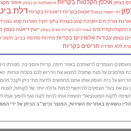
אולפן הקלטות בקריות
איפור מקצוע
ים בצפון
אינסטלטורים בצפון
דלת ביטח
ון
דיאטות בקריות
דיאטנית בקריות
דודי חשמל בצפון
ארכת צנרת מים
הארכת קטע בצנרת בתוך הקיר
הארכת קטע בצנרת
ייעוץ דיאטה בצפון
מא
התקנת נקודת מים
זגגות רכב בקריות
זגגים בצפון
עבודות אלומיניום בקריות
ום בצפון
פתיחת סתימה בביוב חיצוני
פ
תריסים בקריות
נרת ללא חפירה
ל נותני השירות והעסקים העומדים לרשותכם באזור חיפה, קריות והסביבה. מ
ובת וטלפונים על מנת שתוכלו למצוא את הדרוש לכם בקלות ונוחות. 
הדרוש על בית העסק אותו אתם מחפשים ולדעת מתי ניתן לקבל מהם ש
 גם את בעלי העסקים להיחשף לכמות גדולה יותר של לקוחות, לענו
החשיפה ללקוח הפוטנציאלי חושפת אותו להיות לקוח ואף להפוך אותו לל
הליו נושאים באחריות השירות, המוצר וכיוצ״ב הניתן על ידי המ