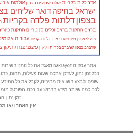
אדריכלות בקריות
אולמות אירוע
אולם אירועים בצפון
ישראל בחיפה
דואר שליחים בצפ
בצפון
דלתות פלדה בקריות
ה
ברזים
התקנת ברזים וכלים סניטריים
התקנת כיורים
עבודות אלומיני
משרדי אדריכלים בקריות
מפעילי זיקוקין צפון
תיקון פיצוצי צנרת
תיקון צ
שרברב בצפון
שרברב בקריות
אתר עסקים bakrayot מאגד את כ
בכל זמן נתון, לעדכן אתכם שעות פעילות, תחום, כת
שונים ולבצע השוואות מחירים, לקבל את כל המידע 
לכם כמה שיותר מידע הדרוש עבורכם. הפורטל מזמין
זמן נתון. 
אין האתר ו/או מנ