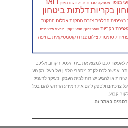
דואר
י בצפון
אספקה טכנית
גני אירועים בצפון
ון בקריות
דלתות ביטחון
 רצפתית
החלפת צנרת
התקנת אסלות
התקנת
פרת בקריות
מופע זיקוקין
מופעי זיקוקין
מופעים פירוטכניים
תיחת סתימות
צילום צנרת
קוסמטיקאית בחיפה
טרתו היא לאפשר לכם למצוא את בית העסק הקרוב אליכם
האתר יאפשר לכם לקבל מספרי טלפון של בעלי מקצוע
ירות או להגיע ישירות לבית העסק ובעיקר להעניק
ת על צרכיהם ולספק להם את המידע הדרוש להם בכל
קוח קבוע.
פרסמים באתר זה.