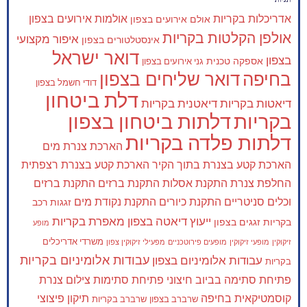
אדריכלות בקריות
אולמות אירועים בצפון
אולם אירועים בצפון
אולפן הקלטות בקריות
איפור מקצועי
אינסטלטורים בצפון
דואר ישראל
בצפון
אספקה טכנית
גני אירועים בצפון
בחיפה
דואר שליחים בצפון
דודי חשמל בצפון
דלת ביטחון
דיאטות בקריות
דיאטנית בקריות
בקריות
דלתות ביטחון בצפון
דלתות פלדה בקריות
הארכת צנרת מים
הארכת קטע בצנרת בתוך הקיר
הארכת קטע בצנרת רצפתית
החלפת צנרת
התקנת אסלות
התקנת ברזים
התקנת ברזים
וכלים סניטריים
התקנת כיורים
התקנת נקודת מים
זגגות רכב
ייעוץ דיאטה בצפון
מאפרת בקריות
בקריות
זגגים בצפון
מופע
משרדי אדריכלים
זיקוקין
מופעי זיקוקין
מופעים פירוטכניים
מפעילי זיקוקין צפון
עבודות אלומיניום בקריות
עבודות אלומיניום בצפון
בקריות
פתיחת סתימה בביוב חיצוני
פתיחת סתימות
צילום צנרת
קוסמטיקאית בחיפה
תיקון פיצוצי
שרברב בצפון
שרברב בקריות