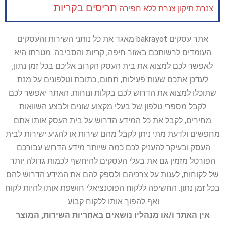
תריסים בקריות
צנרת
תיקון צנרת ללא חפירה
אתר עסקים bakrayot מאגד את כל נותני השירות והעסקים
העומדים לרשותכם באזור חיפה, קריות והסביבה. מטרתו היא
לאפשר לכם למצוא את בית העסק הקרוב אליכם בכל זמן נתון,
לעדכן אתכם שעות פעילות, תחום, כתובת וטלפונים על מנת
שתוכלו למצוא את הדרוש לכם בקלות ונוחות. האתר יאפשר לכם
לקבל מספרי טלפון של בעלי מקצוע שונים ולבצע השוואות
מחירים, לקבל את כל המידע הדרוש על בית העסק אותו אתם
מחפשים ולדעת מתי ניתן לקבל מהם שירות או להגיע ישירות לבית
העסק ובעיקר להעניק לכם כמה שיותר מידע הדרוש עבורכם.
הפורטל מזמין גם את בעלי העסקים להיחשף לכמות גדולה יותר
של לקוחות, לענות על צרכיהם ולספק להם את המידע הדרוש להם
בכל זמן נתון. החשיפה ללקוח הפוטנציאלי חושפת אותו להיות לקוח
ואף להפוך אותו ללקוח קבוע.
אין האתר ו/או מנהליו נושאים באחריות השירות, המוצר