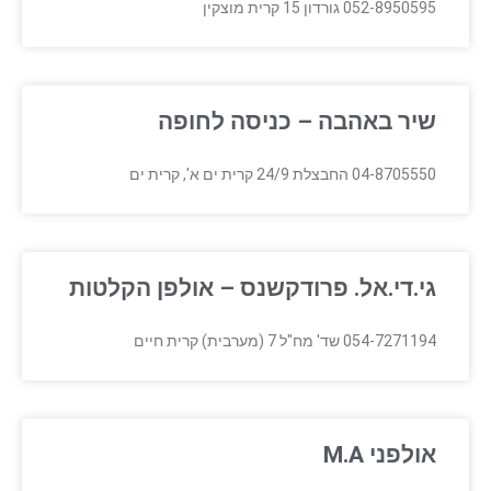
052-8950595 גורדון 15 קרית מוצקין
שיר באהבה – כניסה לחופה
04-8705550 החבצלת 24/9 קרית ים א', קרית ים
גי.די.אל. פרודקשנס – אולפן הקלטות
054-7271194 שד' מח"ל 7 (מערבית) קרית חיים
אולפני M.A