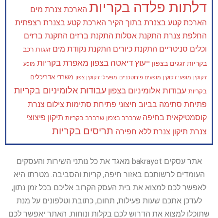
דלתות פלדה בקריות
הארכת צנרת מים
הארכת קטע בצנרת בתוך הקיר
הארכת קטע בצנרת רצפתית
החלפת צנרת
התקנת אסלות
התקנת ברזים
התקנת ברזים
וכלים סניטריים
התקנת כיורים
התקנת נקודת מים
זגגות רכב
ייעוץ דיאטה בצפון
מאפרת בקריות
בקריות
זגגים בצפון
מופע
משרדי אדריכלים
זיקוקין
מופעי זיקוקין
מופעים פירוטכניים
מפעילי זיקוקין צפון
עבודות אלומיניום בקריות
עבודות אלומיניום בצפון
בקריות
פתיחת סתימה בביוב חיצוני
פתיחת סתימות
צילום צנרת
קוסמטיקאית בחיפה
תיקון פיצוצי
שרברב בצפון
שרברב בקריות
תריסים בקריות
צנרת
תיקון צנרת ללא חפירה
אתר עסקים bakrayot מאגד את כל נותני השירות והעסקים
העומדים לרשותכם באזור חיפה, קריות והסביבה. מטרתו היא
לאפשר לכם למצוא את בית העסק הקרוב אליכם בכל זמן נתון,
לעדכן אתכם שעות פעילות, תחום, כתובת וטלפונים על מנת
שתוכלו למצוא את הדרוש לכם בקלות ונוחות. האתר יאפשר לכם