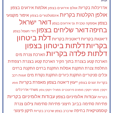
תגיות
אדריכלות בקריות
אולמות אירועים בצפון
אולם אירועים בצפון
אולפן הקלטות בקריות
איפור מקצועי
אינסטלטורים בצפון
דואר ישראל
בצפון
אספקה טכנית
גני אירועים בצפון
בחיפה
דואר שליחים בצפון
דודי חשמל בצפון
דלת ביטחון
דיאטות בקריות
דיאטנית בקריות
בקריות
דלתות ביטחון בצפון
דלתות פלדה בקריות
הארכת צנרת מים
הארכת קטע בצנרת בתוך הקיר
הארכת קטע בצנרת רצפתית
החלפת צנרת
התקנת אסלות
התקנת ברזים
התקנת ברזים
וכלים סניטריים
התקנת כיורים
התקנת נקודת מים
זגגות רכב
ייעוץ דיאטה בצפון
מאפרת בקריות
בקריות
זגגים בצפון
מופע
משרדי אדריכלים
זיקוקין
מופעי זיקוקין
מופעים פירוטכניים
מפעילי זיקוקין צפון
עבודות אלומיניום בקריות
עבודות אלומיניום בצפון
בקריות
פתיחת סתימה בביוב חיצוני
פתיחת סתימות
צילום צנרת
קוסמטיקאית בחיפה
תיקון פיצוצי
שרברב בצפון
שרברב בקריות