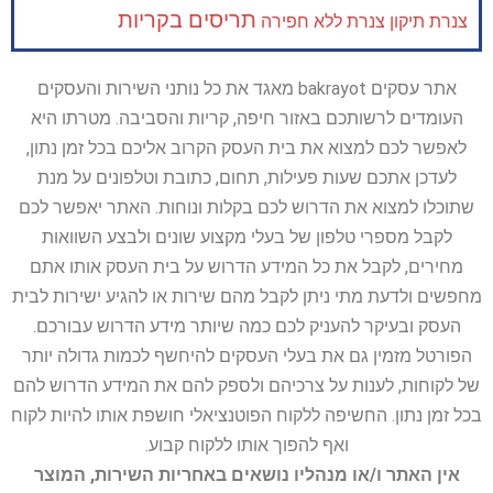
תריסים בקריות
צנרת
תיקון צנרת ללא חפירה
אתר עסקים bakrayot מאגד את כל נותני השירות והעסקים
העומדים לרשותכם באזור חיפה, קריות והסביבה. מטרתו היא
לאפשר לכם למצוא את בית העסק הקרוב אליכם בכל זמן נתון,
לעדכן אתכם שעות פעילות, תחום, כתובת וטלפונים על מנת
שתוכלו למצוא את הדרוש לכם בקלות ונוחות. האתר יאפשר לכם
לקבל מספרי טלפון של בעלי מקצוע שונים ולבצע השוואות
מחירים, לקבל את כל המידע הדרוש על בית העסק אותו אתם
מחפשים ולדעת מתי ניתן לקבל מהם שירות או להגיע ישירות לבית
העסק ובעיקר להעניק לכם כמה שיותר מידע הדרוש עבורכם.
הפורטל מזמין גם את בעלי העסקים להיחשף לכמות גדולה יותר
של לקוחות, לענות על צרכיהם ולספק להם את המידע הדרוש להם
בכל זמן נתון. החשיפה ללקוח הפוטנציאלי חושפת אותו להיות לקוח
ואף להפוך אותו ללקוח קבוע.
אין האתר ו/או מנהליו נושאים באחריות השירות, המוצר