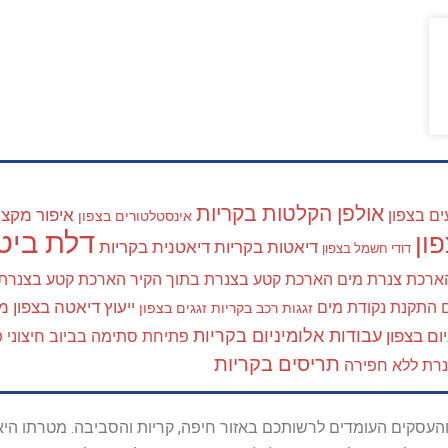
אולפן הקלטות בקריות
איפור מקצוע
ים בצפון
אינסטלטורים בצפון
דלת ביטח
ון
דיאטות בקריות
דיאטנית בקריות
דודי חשמל בצפון
ארכת צנרת מים
הארכת קטע בצנרת בתוך הקיר
הארכת קטע בצנרת
ייעוץ דיאטה בצפון
מא
התקנת נקודת מים
זגגות רכב בקריות
זגגים בצפון
עבודות אלומיניום בקריות
ום בצפון
פתיחת סתימה בביוב חיצוני
פ
תריסים בקריות
נרת ללא חפירה
ל נותני השירות והעסקים העומדים לרשותכם באזור חיפה, קריות והסביבה. מ