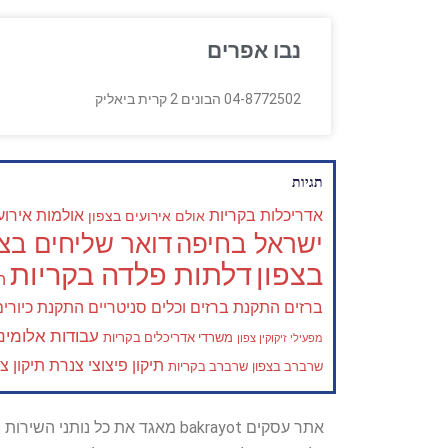
נבו אפרים
04-8772502 הבונים 2 קרית ביאליק
תגיות
אדריכלות בקריות
אולמות אירוע
אולם אירועים בצפון
ישראל בחיפה
דואר שליחים בצפ
בצפון
דלתות פלדה בקריות
ה
ברזים
התקנת ברזים וכלים סניטריים
התקנת כיורים
עבודות אלומיני
משרדי אדריכלים בקריות
מפעילי זיקוקין צפון
תיקון פיצוצי צנרת
תיקון צ
שרברב בצפון
שרברב בקריות
אתר עסקים bakrayot מאגד את כ