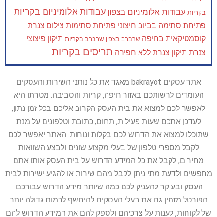
עבודות אלומיניום בקריות
עבודות אלומיניום בצפון
בקריות
פתיחת סתימה בביוב חיצוני
פתיחת סתימות
צילום צנרת
קוסמטיקאית בחיפה
תיקון פיצוצי
שרברב בצפון
שרברב בקריות
תריסים בקריות
צנרת
תיקון צנרת ללא חפירה
אתר עסקים bakrayot מאגד את כל נותני השירות והעסקים
העומדים לרשותכם באזור חיפה, קריות והסביבה. מטרתו היא
לאפשר לכם למצוא את בית העסק הקרוב אליכם בכל זמן נתון,
לעדכן אתכם שעות פעילות, תחום, כתובת וטלפונים על מנת
שתוכלו למצוא את הדרוש לכם בקלות ונוחות. האתר יאפשר לכם
לקבל מספרי טלפון של בעלי מקצוע שונים ולבצע השוואות
מחירים, לקבל את כל המידע הדרוש על בית העסק אותו אתם
מחפשים ולדעת מתי ניתן לקבל מהם שירות או להגיע ישירות לבית
העסק ובעיקר להעניק לכם כמה שיותר מידע הדרוש עבורכם.
הפורטל מזמין גם את בעלי העסקים להיחשף לכמות גדולה יותר
של לקוחות, לענות על צרכיהם ולספק להם את המידע הדרוש להם