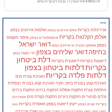
04-8480074 האורן 77 גבעת רם קרית אתא
תגיות
אדריכלות בקריות
אולמות אירועים בצפון
אולם אירועים בצפון
אולפן הקלטות בקריות
איפור מקצועי
אינסטלטורים בצפון
דואר ישראל
בצפון
אספקה טכנית
גני אירועים בצפון
בחיפה
דואר שליחים בצפון
דודי חשמל בצפון
דלת ביטחון
דיאטות בקריות
דיאטנית בקריות
בקריות
דלתות ביטחון בצפון
דלתות פלדה בקריות
הארכת צנרת מים
הארכת קטע בצנרת בתוך הקיר
הארכת קטע בצנרת רצפתית
החלפת צנרת
התקנת אסלות
התקנת ברזים
התקנת ברזים
וכלים סניטריים
התקנת כיורים
התקנת נקודת מים
זגגות רכב
ייעוץ דיאטה בצפון
מאפרת בקריות
בקריות
זגגים בצפון
מופע
משרדי אדריכלים
זיקוקין
מופעי זיקוקין
מופעים פירוטכניים
מפעילי זיקוקין צפון