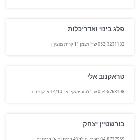
פלג בינוי ואדריכלות
052-3231132 שד' ויצמן 11 קרית מוצקין
טראקנוב אלי
054-5768108 שד' ז'בוטינסקי זאב 14/10 א' קרית ים
בורשטיין יצחק
04-8737959 רוברט סולד 40 קרית ים א', קרית ים