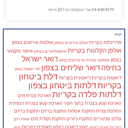
04-8404479 שד' ההסתדרות 207 חיפה
תגיות
אדריכלות בקריות
אולמות אירועים בצפון
אולם אירועים בצפון
אולפן הקלטות בקריות
איפור מקצועי
אינסטלטורים בצפון
דואר ישראל
בצפון
אספקה טכנית
גני אירועים בצפון
בחיפה
דואר שליחים בצפון
דודי חשמל בצפון
דלת ביטחון
דיאטות בקריות
דיאטנית בקריות
בקריות
דלתות ביטחון בצפון
דלתות פלדה בקריות
הארכת צנרת מים
הארכת קטע בצנרת בתוך הקיר
הארכת קטע בצנרת רצפתית
החלפת צנרת
התקנת אסלות
התקנת ברזים
התקנת ברזים
וכלים סניטריים
התקנת כיורים
התקנת נקודת מים
זגגות רכב
ייעוץ דיאטה בצפון
מאפרת בקריות
בקריות
זגגים בצפון
מופע