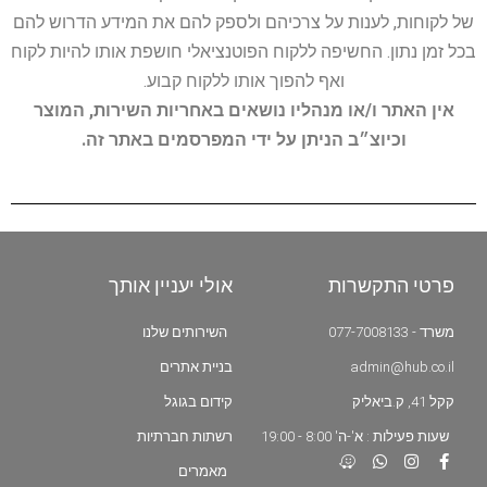
של לקוחות, לענות על צרכיהם ולספק להם את המידע הדרוש להם
בכל זמן נתון. החשיפה ללקוח הפוטנציאלי חושפת אותו להיות לקוח
ואף להפוך אותו ללקוח קבוע.
אין האתר ו/או מנהליו נושאים באחריות השירות, המוצר
וכיוצ״ב הניתן על ידי המפרסמים באתר זה.
פרטי התקשרות
אולי יעניין אותך
משרד - 077-7008133
השירותים שלנו
admin@hub.co.il
בניית אתרים
קקל 41, ק.ביאליק
קידום בגוגל
שעות פעילות : א'-ה' 8:00 - 19:00
רשתות חברתיות
מאמרים