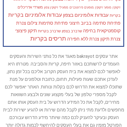
משרדי אדריכלים
זיקוקין
מופעי זיקוקין
מופעים פירוטכניים
מפעילי זיקוקין צפון
עבודות אלומיניום בקריות
עבודות אלומיניום בצפון
בקריות
פתיחת סתימה בביוב חיצוני
פתיחת סתימות
צילום צנרת
קוסמטיקאית בחיפה
תיקון פיצוצי
שרברב בצפון
שרברב בקריות
תריסים בקריות
צנרת
תיקון צנרת ללא חפירה
אתר עסקים bakrayot מאגד את כל נותני השירות והעסקים
העומדים לרשותכם באזור חיפה, קריות והסביבה. מטרתו היא
לאפשר לכם למצוא את בית העסק הקרוב אליכם בכל זמן נתון,
לעדכן אתכם שעות פעילות, תחום, כתובת וטלפונים על מנת
שתוכלו למצוא את הדרוש לכם בקלות ונוחות. האתר יאפשר לכם
לקבל מספרי טלפון של בעלי מקצוע שונים ולבצע השוואות
מחירים, לקבל את כל המידע הדרוש על בית העסק אותו אתם
מחפשים ולדעת מתי ניתן לקבל מהם שירות או להגיע ישירות לבית
העסק ובעיקר להעניק לכם כמה שיותר מידע הדרוש עבורכם.
הפורטל מזמין גם את בעלי העסקים להיחשף לכמות גדולה יותר