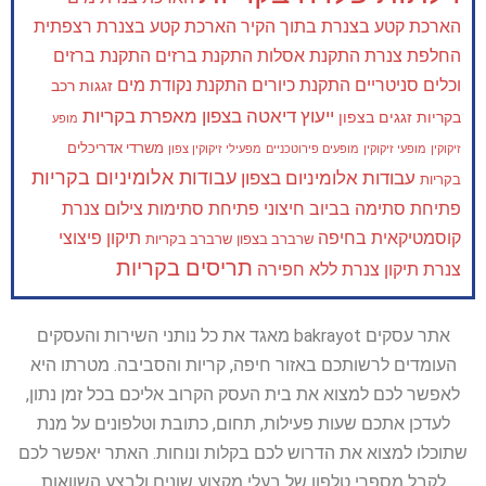
הארכת קטע בצנרת בתוך הקיר
הארכת קטע בצנרת רצפתית
החלפת צנרת
התקנת אסלות
התקנת ברזים
התקנת ברזים
וכלים סניטריים
התקנת כיורים
התקנת נקודת מים
זגגות רכב
ייעוץ דיאטה בצפון
מאפרת בקריות
בקריות
זגגים בצפון
מופע
משרדי אדריכלים
זיקוקין
מופעי זיקוקין
מופעים פירוטכניים
מפעילי זיקוקין צפון
עבודות אלומיניום בקריות
עבודות אלומיניום בצפון
בקריות
פתיחת סתימה בביוב חיצוני
פתיחת סתימות
צילום צנרת
קוסמטיקאית בחיפה
תיקון פיצוצי
שרברב בצפון
שרברב בקריות
תריסים בקריות
צנרת
תיקון צנרת ללא חפירה
אתר עסקים bakrayot מאגד את כל נותני השירות והעסקים
העומדים לרשותכם באזור חיפה, קריות והסביבה. מטרתו היא
לאפשר לכם למצוא את בית העסק הקרוב אליכם בכל זמן נתון,
לעדכן אתכם שעות פעילות, תחום, כתובת וטלפונים על מנת
שתוכלו למצוא את הדרוש לכם בקלות ונוחות. האתר יאפשר לכם
לקבל מספרי טלפון של בעלי מקצוע שונים ולבצע השוואות