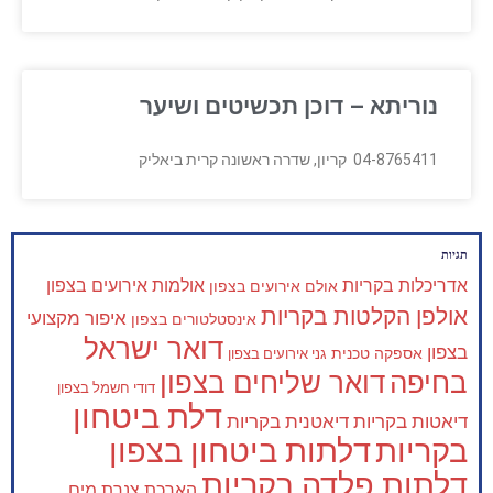
נוריתא – דוכן תכשיטים ושיער
04-8765411 קריון, שדרה ראשונה קרית ביאליק
תגיות
אדריכלות בקריות
אולמות אירועים בצפון
אולם אירועים בצפון
אולפן הקלטות בקריות
איפור מקצועי
אינסטלטורים בצפון
דואר ישראל
בצפון
אספקה טכנית
גני אירועים בצפון
בחיפה
דואר שליחים בצפון
דודי חשמל בצפון
דלת ביטחון
דיאטות בקריות
דיאטנית בקריות
בקריות
דלתות ביטחון בצפון
דלתות פלדה בקריות
הארכת צנרת מים