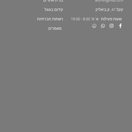
admin@hub.co.il
בניית אתרים
קקל 41, ק.ביאליק
קידום בגוגל
שעות פעילות : א'-ה' 8:00 - 19:00
רשתות חברתיות
מאמרים