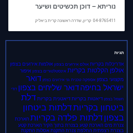
נוריתא – דוכן תכשיטים ושיער
04-8765411 קריון, שדרה ראשונה קרית ביאליק
תגיות
אדריכלות בקריות
אולמות אירועים בצפון
אולם אירועים בצפון
אולפן הקלטות בקריות
איפור
אינסטלטורים בצפון
דואר
מקצועי בצפון
אספקה טכנית
גני אירועים בצפון
ישראל בחיפה
דואר שליחים בצפון
דודי
דלת
דיאטות בקריות
דיאטנית בקריות
חשמל בצפון
ביטחון בקריות
דלתות ביטחון
בצפון
דלתות פלדה בקריות
הארכת
צנרת מים
הארכת קטע בצנרת בתוך הקיר
הארכת קטע
בצנרת רצפתית
החלפת צנרת
התקנת אסלות
התקנת