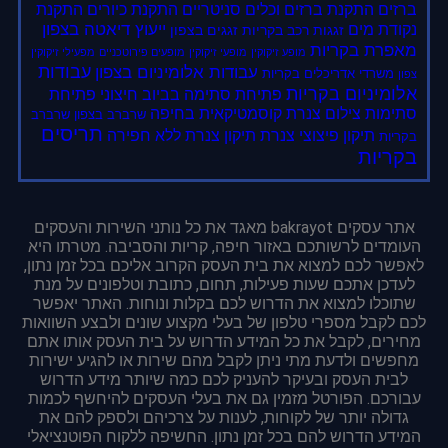
ברזים
התקנת ברזים וכלים סניטריים
התקנת כיורים
התקנת
ייעוץ דיאטה בצפון
נקודת מים
זגגות רכב בקריות
זגגים בצפון
מאפרת בקריות
מופע זיקוקין
מופעי זיקוקין
מופעים פירוטכניים
מפעילי זיקוקין
עבודות
עבודות אלומיניום בצפון
משרדי אדריכלים בקריות
צפון
אלומיניום בקריות
פתיחת סתימה בביוב חיצוני
פתיחת
סתימות
צילום צנרת
קוסמטיקאית בחיפה
שרברב בצפון
שרברב
תריסים
תיקון פיצוצי צנרת
תיקון צנרת ללא חפירה
בקריות
בקריות
אתר עסקים bakrayot מאגד את כל נותני השירות והעסקים
העומדים לרשותכם באזור חיפה, קריות והסביבה. מטרתו היא
לאפשר לכם למצוא את בית העסק הקרוב אליכם בכל זמן נתון,
לעדכן אתכם שעות פעילות, תחום, כתובת וטלפונים על מנת
שתוכלו למצוא את הדרוש לכם בקלות ונוחות. האתר יאפשר
לכם לקבל מספרי טלפון של בעלי מקצוע שונים ולבצע השוואות
מחירים, לקבל את כל המידע הדרוש על בית העסק אותו אתם
מחפשים ולדעת מתי ניתן לקבל מהם שירות או להגיע ישירות
לבית העסק ובעיקר להעניק לכם כמה שיותר מידע הדרוש
עבורכם. הפורטל מזמין גם את בעלי העסקים להיחשף לכמות
גדולה יותר של לקוחות, לענות על צרכיהם ולספק להם את
המידע הדרוש להם בכל זמן נתון. החשיפה ללקוח הפוטנציאלי