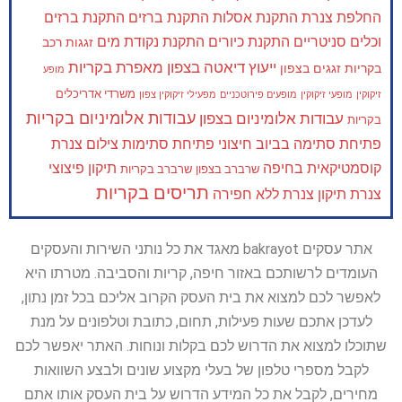
החלפת צנרת
התקנת אסלות
התקנת ברזים
התקנת ברזים
וכלים סניטריים
התקנת כיורים
התקנת נקודת מים
זגגות רכב
ייעוץ דיאטה בצפון
מאפרת בקריות
בקריות
זגגים בצפון
מופע
משרדי אדריכלים
זיקוקין
מופעי זיקוקין
מופעים פירוטכניים
מפעילי זיקוקין צפון
עבודות אלומיניום בקריות
עבודות אלומיניום בצפון
בקריות
פתיחת סתימה בביוב חיצוני
פתיחת סתימות
צילום צנרת
קוסמטיקאית בחיפה
תיקון פיצוצי
שרברב בצפון
שרברב בקריות
תריסים בקריות
צנרת
תיקון צנרת ללא חפירה
אתר עסקים bakrayot מאגד את כל נותני השירות והעסקים
העומדים לרשותכם באזור חיפה, קריות והסביבה. מטרתו היא
לאפשר לכם למצוא את בית העסק הקרוב אליכם בכל זמן נתון,
לעדכן אתכם שעות פעילות, תחום, כתובת וטלפונים על מנת
שתוכלו למצוא את הדרוש לכם בקלות ונוחות. האתר יאפשר לכם
לקבל מספרי טלפון של בעלי מקצוע שונים ולבצע השוואות
מחירים, לקבל את כל המידע הדרוש על בית העסק אותו אתם