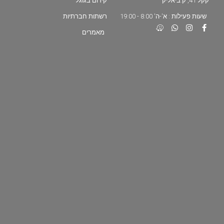
קקל 41, ק.ביאליק
קידום בגוגל
שעות פעילות : א'-ה' 8:00 - 19:00
רשתות חברתיות
מאמרים