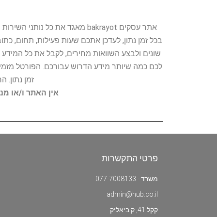
אתר עסקים bakrayot מאגד את כ
בכל זמן נתון, לעדכן אתכם שעות פעילות, תחום, כת
שונים ולבצע השוואות מחירים, לקבל את כל המידע 
לכם כמה שיותר מידע הדרוש עבורכם. הפורטל מזמין
זמן נתון. 
אין האתר ו/או מנ
פרטי התקשרות
משרד - 077-7008133
admin@hub.co.il
קקל 41, ק.ביאליק