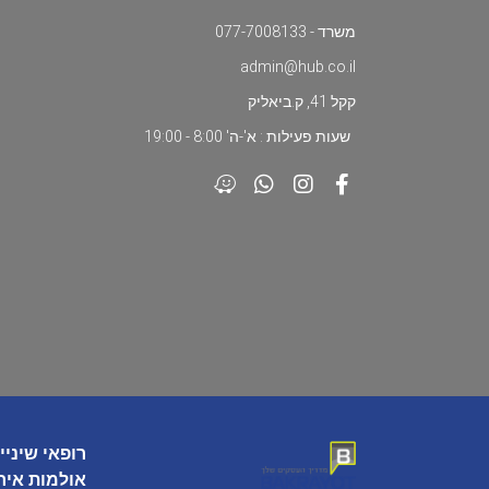
משרד - 077-7008133
admin@hub.co.il
קקל 41, ק.ביאליק
שעות פעילות : א'-ה' 8:00 - 19:00
רופאי שיניי
אולמות איר