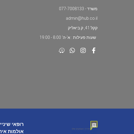
משרד - 077-7008133
admin@hub.co.il
קקל 41, ק.ביאליק
שעות פעילות : א'-ה' 8:00 - 19:00
רופאי שיניי
אולמות איר