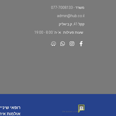
משרד - 077-7008133
admin@hub.co.il
קקל 41, ק.ביאליק
שעות פעילות : א'-ה' 8:00 - 19:00
רופאי שיניי
אולמות איר