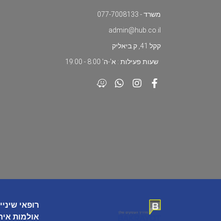
משרד - 077-7008133
admin@hub.co.il
קקל 41, ק.ביאליק
שעות פעילות : א'-ה' 8:00 - 19:00
רופאי שיניי
אולמות איר