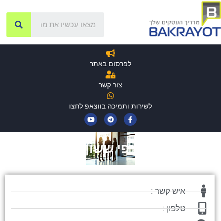
לפרסום באתר
צור קשר
לשירות ותמיכה בווצאפ לחצו
רפי ששון
איש קשר :
טלפון :