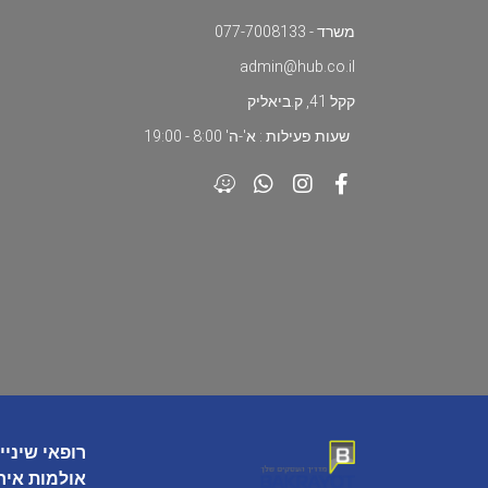
משרד - 077-7008133
admin@hub.co.il
קקל 41, ק.ביאליק
שעות פעילות : א'-ה' 8:00 - 19:00
רופאי שיניי
אולמות איר