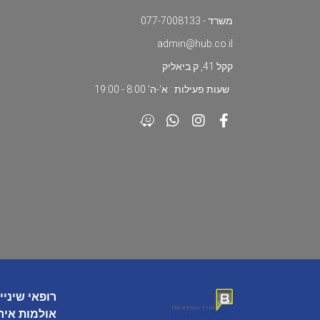
משרד - 077-7008133
admin@hub.co.il
קקל 41, ק.ביאליק
שעות פעילות : א'-ה' 8:00 - 19:00
רופאי שיניי
אולמות איר