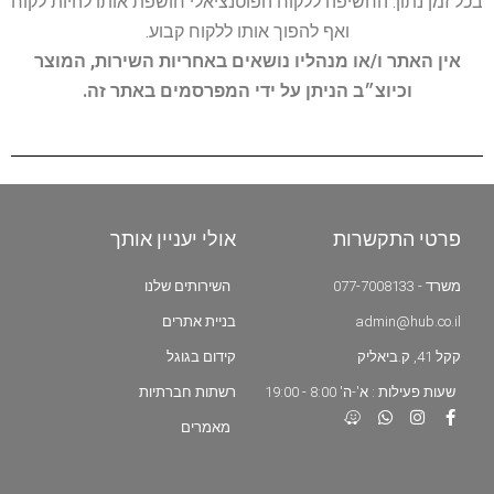
בכל זמן נתון. החשיפה ללקוח הפוטנציאלי חושפת אותו להיות לקוח
ואף להפוך אותו ללקוח קבוע.
אין האתר ו/או מנהליו נושאים באחריות השירות, המוצר
וכיוצ״ב הניתן על ידי המפרסמים באתר זה.
פרטי התקשרות
אולי יעניין אותך
משרד - 077-7008133
השירותים שלנו
admin@hub.co.il
בניית אתרים
קקל 41, ק.ביאליק
קידום בגוגל
שעות פעילות : א'-ה' 8:00 - 19:00
רשתות חברתיות
מאמרים